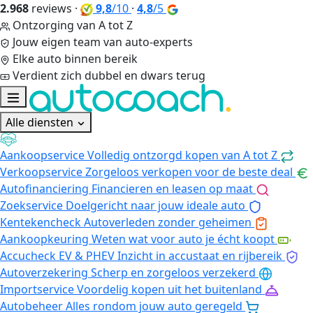
2.968
reviews
·
9,8
/10
·
4,8
/5
Ontzorging van A tot Z
Jouw eigen team van auto-experts
Elke auto binnen bereik
Verdient zich dubbel en dwars terug
Alle diensten
Aankoopservice
Volledig ontzorgd kopen van A tot Z
Verkoopservice
Zorgeloos verkopen voor de beste deal
Autofinanciering
Financieren en leasen op maat
Zoekservice
Doelgericht naar jouw ideale auto
Kentekencheck
Autoverleden zonder geheimen
Aankoopkeuring
Weten wat voor auto je écht koopt
Accucheck EV & PHEV
Inzicht in accustaat en rijbereik
Autoverzekering
Scherp en zorgeloos verzekerd
Importservice
Voordelig kopen uit het buitenland
Autobeheer
Alles rondom jouw auto geregeld