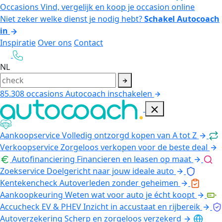
Occasions
Vind, vergelijk en koop je occasion online
Niet zeker welke dienst je nodig hebt?
Schakel Autocoach
in
Inspiratie
Over ons
Contact
NL
85.308
occasions
Autocoach inschakelen
Aankoopservice
Volledig ontzorgd kopen van A tot Z
Verkoopservice
Zorgeloos verkopen voor de beste deal
Autofinanciering
Financieren en leasen op maat
Zoekservice
Doelgericht naar jouw ideale auto
Kentekencheck
Autoverleden zonder geheimen
Aankoopkeuring
Weten wat voor auto je écht koopt
Accucheck EV & PHEV
Inzicht in accustaat en rijbereik
Autoverzekering
Scherp en zorgeloos verzekerd