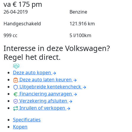
va
€
175
pm
26-04-2019
Benzine
Handgeschakeld
121.916 km
999 cc
5 l/100km
Interesse in deze Volkswagen?
Regel het direct
.
Deze auto kopen
Deze auto laten keuren
Uitgebreide kentekencheck
Financiering aanvragen
Verzekering afsluiten
Inruilen of verkopen
Specificaties
Kopen