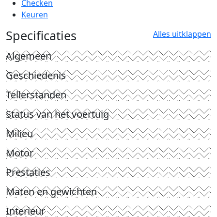
Checken
Keuren
Specificaties
Alles uitklappen
Algemeen
Geschiedenis
Tellerstanden
Status van het voertuig
Milieu
Motor
Prestaties
Maten en gewichten
Interieur