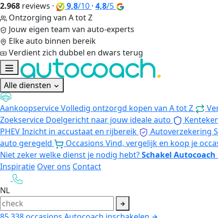
2.968
reviews
·
9,8
/10
·
4,8
/5
Ontzorging van A tot Z
Jouw eigen team van auto-experts
Elke auto binnen bereik
Verdient zich dubbel en dwars terug
Alle diensten
Aankoopservice
Volledig ontzorgd kopen van A tot Z
Ve
Zoekservice
Doelgericht naar jouw ideale auto
Kenteke
PHEV
Inzicht in accustaat en rijbereik
Autoverzekering
S
auto geregeld
Occasions
Vind, vergelijk en koop je occa
Niet zeker welke dienst je nodig hebt?
Schakel Autocoach 
Inspiratie
Over ons
Contact
NL
85.338
occasions
Autocoach inschakelen