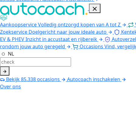
Aankoopservice
Volledig ontzorgd kopen van A tot Z
Zoekservice
Doelgericht naar jouw ideale auto
Kente
EV & PHEV
Inzicht in accustaat en rijbereik
Autoverze
rondom jouw auto geregeld
Occasions
Vind, vergelij
NL
Bekijk
85.338
occasions
Autocoach inschakelen
Over ons