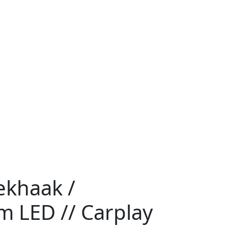
ekhaak /
m LED // Carplay