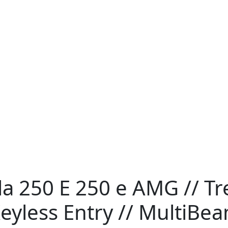
a 250 E
250 e AMG // Tr
yless Entry // MultiBea