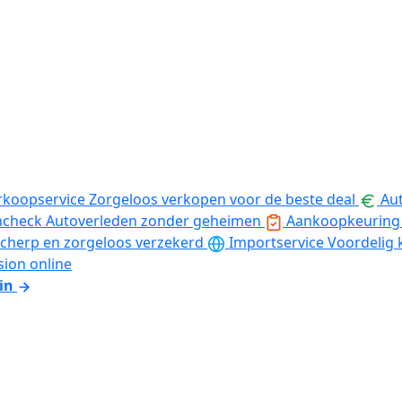
rkoopservice
Zorgeloos verkopen voor de beste deal
Aut
ncheck
Autoverleden zonder geheimen
Aankoopkeuring
cherp en zorgeloos verzekerd
Importservice
Voordelig 
sion online
in