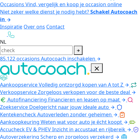
Occasions
Vind, vergelijk en koop je occasion online
Niet zeker welke dienst je nodig hebt?
Schakel Autocoach
in
Inspiratie
Over ons
Contact
NL
85.122
occasions
Autocoach inschakelen
Aankoopservice
Volledig ontzorgd kopen van A tot Z
Verkoopservice
Zorgeloos verkopen voor de beste deal
Autofinanciering
Financieren en leasen op maat
Zoekservice
Doelgericht naar jouw ideale auto
Kentekencheck
Autoverleden zonder geheimen
Aankoopkeuring
Weten wat voor auto je écht koopt
Accucheck EV & PHEV
Inzicht in accustaat en rijbereik
Autoverzekering
Scherp en zorgeloos verzekerd