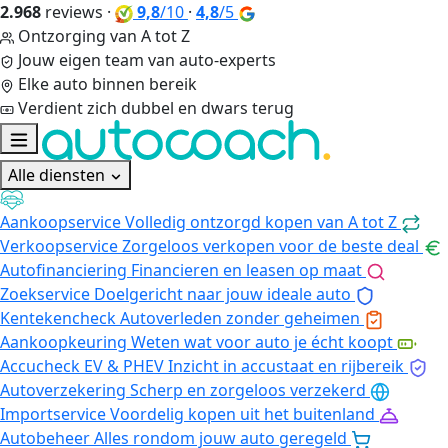
2.968
reviews
·
9,8
/10
·
4,8
/5
Ontzorging van A tot Z
Jouw eigen team van auto-experts
Elke auto binnen bereik
Verdient zich dubbel en dwars terug
Alle diensten
Aankoopservice
Volledig ontzorgd kopen van A tot Z
Verkoopservice
Zorgeloos verkopen voor de beste deal
Autofinanciering
Financieren en leasen op maat
Zoekservice
Doelgericht naar jouw ideale auto
Kentekencheck
Autoverleden zonder geheimen
Aankoopkeuring
Weten wat voor auto je écht koopt
Accucheck EV & PHEV
Inzicht in accustaat en rijbereik
Autoverzekering
Scherp en zorgeloos verzekerd
Importservice
Voordelig kopen uit het buitenland
Autobeheer
Alles rondom jouw auto geregeld