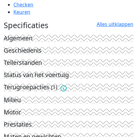
Checken
Keuren
Specificaties
Alles uitklappen
Algemeen
Geschiedenis
Tellerstanden
Status van het voertuig
Terugroepacties
(1)
Milieu
Motor
Prestaties
Maten en gewichten