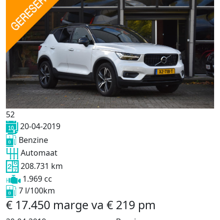
52
20-04-2019
Benzine
Automaat
208.731 km
1.969 cc
7 l/100km
€
17.450
marge
va
€
219
pm