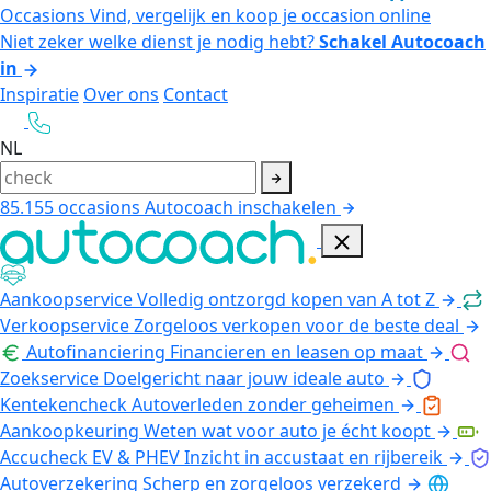
Occasions
Vind, vergelijk en koop je occasion online
Niet zeker welke dienst je nodig hebt?
Schakel Autocoach
in
Inspiratie
Over ons
Contact
NL
85.155
occasions
Autocoach inschakelen
Aankoopservice
Volledig ontzorgd kopen van A tot Z
Verkoopservice
Zorgeloos verkopen voor de beste deal
Autofinanciering
Financieren en leasen op maat
Zoekservice
Doelgericht naar jouw ideale auto
Kentekencheck
Autoverleden zonder geheimen
Aankoopkeuring
Weten wat voor auto je écht koopt
Accucheck EV & PHEV
Inzicht in accustaat en rijbereik
Autoverzekering
Scherp en zorgeloos verzekerd