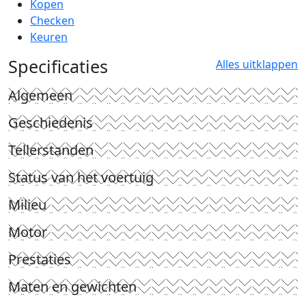
Kopen
Checken
Keuren
Specificaties
Alles uitklappen
Algemeen
Geschiedenis
Tellerstanden
Status van het voertuig
Milieu
Motor
Prestaties
Maten en gewichten