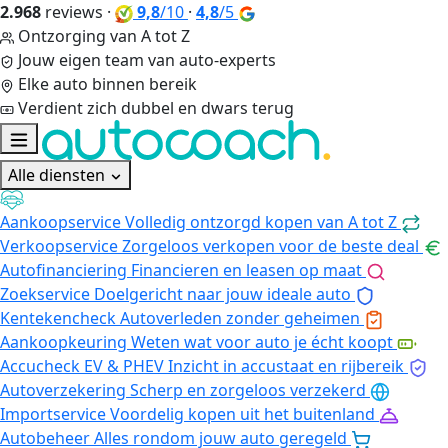
2.968
reviews
·
9,8
/10
·
4,8
/5
Ontzorging van A tot Z
Jouw eigen team van auto-experts
Elke auto binnen bereik
Verdient zich dubbel en dwars terug
Alle diensten
Aankoopservice
Volledig ontzorgd kopen van A tot Z
Verkoopservice
Zorgeloos verkopen voor de beste deal
Autofinanciering
Financieren en leasen op maat
Zoekservice
Doelgericht naar jouw ideale auto
Kentekencheck
Autoverleden zonder geheimen
Aankoopkeuring
Weten wat voor auto je écht koopt
Accucheck EV & PHEV
Inzicht in accustaat en rijbereik
Autoverzekering
Scherp en zorgeloos verzekerd
Importservice
Voordelig kopen uit het buitenland
Autobeheer
Alles rondom jouw auto geregeld