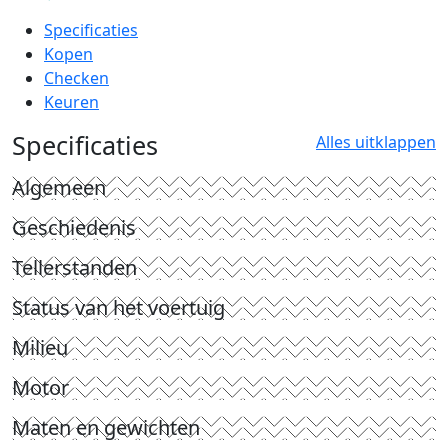
Specificaties
Kopen
Checken
Keuren
Specificaties
Alles uitklappen
Algemeen
Geschiedenis
Tellerstanden
Status van het voertuig
Milieu
Motor
Maten en gewichten