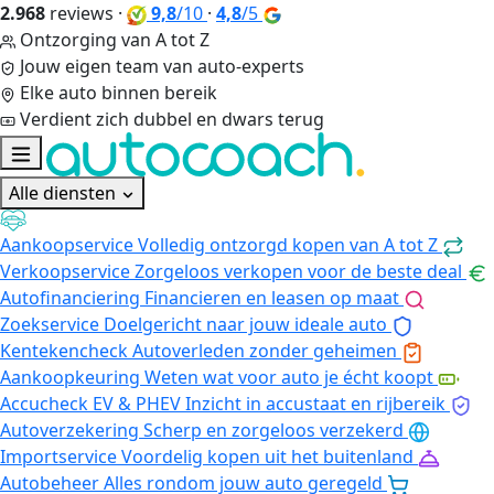
2.968
reviews
·
9,8
/10
·
4,8
/5
Ontzorging van A tot Z
Jouw eigen team van auto-experts
Elke auto binnen bereik
Verdient zich dubbel en dwars terug
Alle diensten
Aankoopservice
Volledig ontzorgd kopen van A tot Z
Verkoopservice
Zorgeloos verkopen voor de beste deal
Autofinanciering
Financieren en leasen op maat
Zoekservice
Doelgericht naar jouw ideale auto
Kentekencheck
Autoverleden zonder geheimen
Aankoopkeuring
Weten wat voor auto je écht koopt
Accucheck EV & PHEV
Inzicht in accustaat en rijbereik
Autoverzekering
Scherp en zorgeloos verzekerd
Importservice
Voordelig kopen uit het buitenland
Autobeheer
Alles rondom jouw auto geregeld