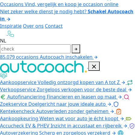
Occasions
Vind, vergelijk en koop je occasion online
Niet zeker welke dienst je nodig hebt?
Schakel Autocoach
in
Inspiratie
Over ons
Contact
NL
85.079
occasions
Autocoach inschakelen
Aankoopservice
Volledig ontzorgd kopen van A tot Z
Verkoopservice
Zorgeloos verkopen voor de beste deal
Autofinanciering
Financieren en leasen op maat
Zoekservice
Doelgericht naar jouw ideale auto
Kentekencheck
Autoverleden zonder geheimen
Aankoopkeuring
Weten wat voor auto je écht koopt
Accucheck EV & PHEV
Inzicht in accustaat en rijbereik
Autoverzekering
Scherp en zorgeloos verzekerd