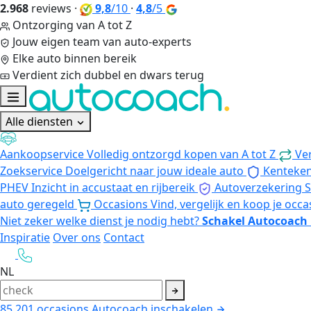
2.968
reviews
·
9,8
/10
·
4,8
/5
Ontzorging van A tot Z
Jouw eigen team van auto-experts
Elke auto binnen bereik
Verdient zich dubbel en dwars terug
Alle diensten
Aankoopservice
Volledig ontzorgd kopen van A tot Z
Ve
Zoekservice
Doelgericht naar jouw ideale auto
Kenteke
PHEV
Inzicht in accustaat en rijbereik
Autoverzekering
S
auto geregeld
Occasions
Vind, vergelijk en koop je occa
Niet zeker welke dienst je nodig hebt?
Schakel Autocoach 
Inspiratie
Over ons
Contact
NL
85.201
occasions
Autocoach inschakelen