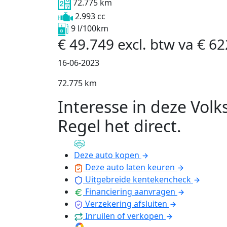
72.775 km
2.993 cc
9 l/100km
€
49.749
excl. btw
va
€
62
16-06-2023
72.775 km
Interesse in deze Vol
Regel het direct
.
Deze auto kopen
Deze auto laten keuren
Uitgebreide kentekencheck
Financiering aanvragen
Verzekering afsluiten
Inruilen of verkopen