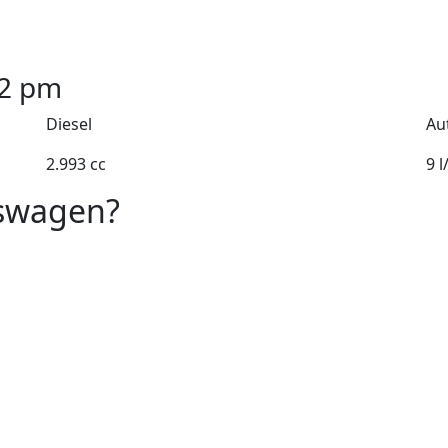
2
pm
Diesel
Au
2.993 cc
9 
kswagen?