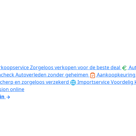
rkoopservice
Zorgeloos verkopen voor de beste deal
Aut
ncheck
Autoverleden zonder geheimen
Aankoopkeuring
cherp en zorgeloos verzekerd
Importservice
Voordelig 
sion online
in