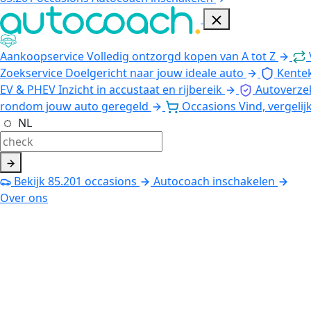
Aankoopservice
Volledig ontzorgd kopen van A tot Z
Zoekservice
Doelgericht naar jouw ideale auto
Kente
EV & PHEV
Inzicht in accustaat en rijbereik
Autoverze
rondom jouw auto geregeld
Occasions
Vind, vergelij
NL
Bekijk
85.201
occasions
Autocoach inschakelen
Over ons