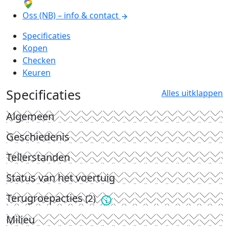
Oss (NB) – info & contact
Specificaties
Kopen
Checken
Keuren
Specificaties
Alles uitklappen
Algemeen
Geschiedenis
Tellerstanden
Status van het voertuig
Terugroepacties
(2)
Milieu