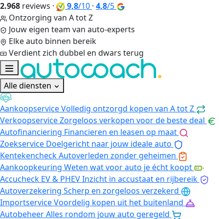
2.968
reviews
·
9,8
/10
·
4,8
/5
Ontzorging van A tot Z
Jouw eigen team van auto-experts
Elke auto binnen bereik
Verdient zich dubbel en dwars terug
Alle diensten
Aankoopservice
Volledig ontzorgd kopen van A tot Z
Verkoopservice
Zorgeloos verkopen voor de beste deal
Autofinanciering
Financieren en leasen op maat
Zoekservice
Doelgericht naar jouw ideale auto
Kentekencheck
Autoverleden zonder geheimen
Aankoopkeuring
Weten wat voor auto je écht koopt
Accucheck EV & PHEV
Inzicht in accustaat en rijbereik
Autoverzekering
Scherp en zorgeloos verzekerd
Importservice
Voordelig kopen uit het buitenland
Autobeheer
Alles rondom jouw auto geregeld