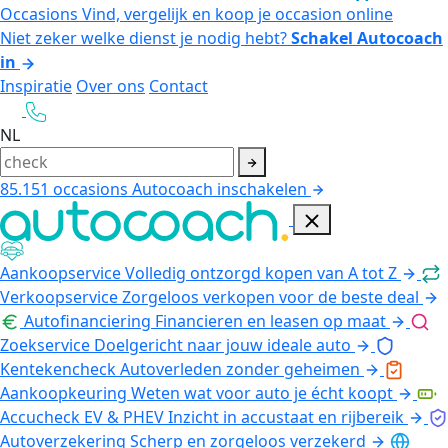
Occasions
Vind, vergelijk en koop je occasion online
Niet zeker welke dienst je nodig hebt?
Schakel Autocoach
in
Inspiratie
Over ons
Contact
NL
85.151
occasions
Autocoach inschakelen
Aankoopservice
Volledig ontzorgd kopen van A tot Z
Verkoopservice
Zorgeloos verkopen voor de beste deal
Autofinanciering
Financieren en leasen op maat
Zoekservice
Doelgericht naar jouw ideale auto
Kentekencheck
Autoverleden zonder geheimen
Aankoopkeuring
Weten wat voor auto je écht koopt
Accucheck EV & PHEV
Inzicht in accustaat en rijbereik
Autoverzekering
Scherp en zorgeloos verzekerd