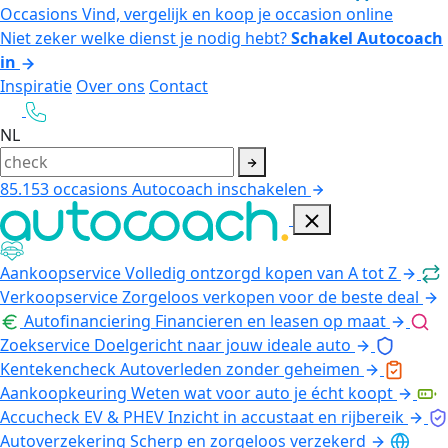
Occasions
Vind, vergelijk en koop je occasion online
Niet zeker welke dienst je nodig hebt?
Schakel Autocoach
in
Inspiratie
Over ons
Contact
NL
85.153
occasions
Autocoach inschakelen
Aankoopservice
Volledig ontzorgd kopen van A tot Z
Verkoopservice
Zorgeloos verkopen voor de beste deal
Autofinanciering
Financieren en leasen op maat
Zoekservice
Doelgericht naar jouw ideale auto
Kentekencheck
Autoverleden zonder geheimen
Aankoopkeuring
Weten wat voor auto je écht koopt
Accucheck EV & PHEV
Inzicht in accustaat en rijbereik
Autoverzekering
Scherp en zorgeloos verzekerd