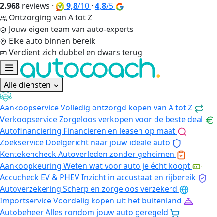
2.968
reviews
·
9,8
/10
·
4,8
/5
Ontzorging van A tot Z
Jouw eigen team van auto-experts
Elke auto binnen bereik
Verdient zich dubbel en dwars terug
Alle diensten
Aankoopservice
Volledig ontzorgd kopen van A tot Z
Verkoopservice
Zorgeloos verkopen voor de beste deal
Autofinanciering
Financieren en leasen op maat
Zoekservice
Doelgericht naar jouw ideale auto
Kentekencheck
Autoverleden zonder geheimen
Aankoopkeuring
Weten wat voor auto je écht koopt
Accucheck EV & PHEV
Inzicht in accustaat en rijbereik
Autoverzekering
Scherp en zorgeloos verzekerd
Importservice
Voordelig kopen uit het buitenland
Autobeheer
Alles rondom jouw auto geregeld