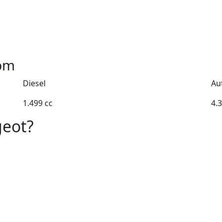
pm
Diesel
Au
1.499 cc
4.
geot?