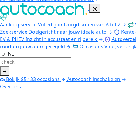
Aankoopservice
Volledig ontzorgd kopen van A tot Z
Zoekservice
Doelgericht naar jouw ideale auto
Kente
EV & PHEV
Inzicht in accustaat en rijbereik
Autoverze
rondom jouw auto geregeld
Occasions
Vind, vergelij
NL
Bekijk
85.133
occasions
Autocoach inschakelen
Over ons