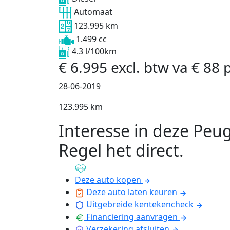
Automaat
123.995 km
1.499 cc
4.3 l/100km
€
6.995
excl. btw
va
€
88
28-06-2019
123.995 km
Interesse in deze Peu
Regel het direct
.
Deze auto kopen
Deze auto laten keuren
Uitgebreide kentekencheck
Financiering aanvragen
Verzekering afsluiten