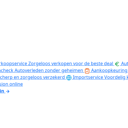
rkoopservice
Zorgeloos verkopen voor de beste deal
Aut
ncheck
Autoverleden zonder geheimen
Aankoopkeuring
cherp en zorgeloos verzekerd
Importservice
Voordelig 
sion online
in