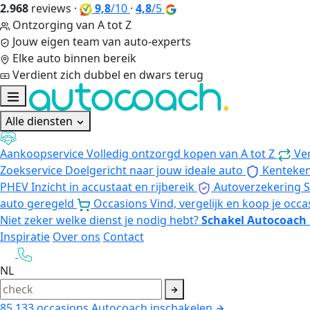
2.968
reviews
·
9,8
/10
·
4,8
/5
Ontzorging van A tot Z
Jouw eigen team van auto-experts
Elke auto binnen bereik
Verdient zich dubbel en dwars terug
Alle diensten
Aankoopservice
Volledig ontzorgd kopen van A tot Z
Ve
Zoekservice
Doelgericht naar jouw ideale auto
Kenteke
PHEV
Inzicht in accustaat en rijbereik
Autoverzekering
S
auto geregeld
Occasions
Vind, vergelijk en koop je occa
Niet zeker welke dienst je nodig hebt?
Schakel Autocoach 
Inspiratie
Over ons
Contact
NL
85.133
occasions
Autocoach inschakelen