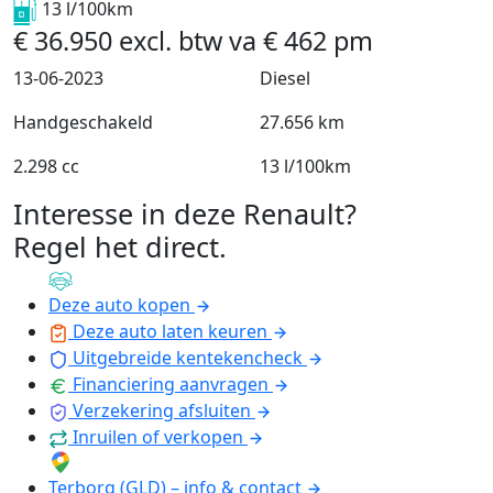
13 l/100km
€
36.950
excl. btw
va
€
462
pm
13-06-2023
Diesel
Handgeschakeld
27.656 km
2.298 cc
13 l/100km
Interesse in deze Renault?
Regel het direct
.
Deze auto kopen
Deze auto laten keuren
Uitgebreide kentekencheck
Financiering aanvragen
Verzekering afsluiten
Inruilen of verkopen
Terborg (GLD) – info & contact