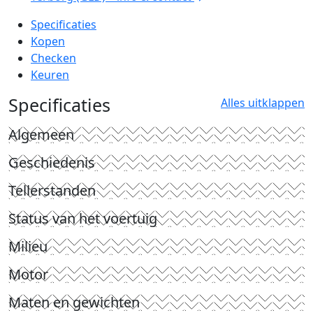
Specificaties
Kopen
Checken
Keuren
Specificaties
Alles uitklappen
Algemeen
Geschiedenis
Tellerstanden
Status van het voertuig
Milieu
Motor
Maten en gewichten