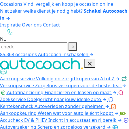
Occasions
Vind, vergelijk en koop je occasion online
Niet zeker welke dienst je nodig hebt?
Schakel Autocoach
in
Inspiratie
Over ons
Contact
NL
85.368
occasions
Autocoach inschakelen
Aankoopservice
Volledig ontzorgd kopen van A tot Z
Verkoopservice
Zorgeloos verkopen voor de beste deal
Autofinanciering
Financieren en leasen op maat
Zoekservice
Doelgericht naar jouw ideale auto
Kentekencheck
Autoverleden zonder geheimen
Aankoopkeuring
Weten wat voor auto je écht koopt
Accucheck EV & PHEV
Inzicht in accustaat en rijbereik
Autoverzekering
Scherp en zorgeloos verzekerd