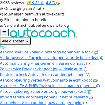
2.968
reviews
·
9,8
/10
·
4,8
/5
Ontzorging van A tot Z
Jouw eigen team van auto-experts
Elke auto binnen bereik
Verdient zich dubbel en dwars terug
Alle diensten
Aankoopservice
Volledig ontzorgd kopen van A tot Z
Verkoopservice
Zorgeloos verkopen voor de beste deal
Autofinanciering
Financieren en leasen op maat
Zoekservice
Doelgericht naar jouw ideale auto
Kentekencheck
Autoverleden zonder geheimen
Aankoopkeuring
Weten wat voor auto je écht koopt
Accucheck EV & PHEV
Inzicht in accustaat en rijbereik
Autoverzekering
Scherp en zorgeloos verzekerd
Importservice
Voordelig kopen uit het buitenland
Autobeheer
Alles rondom jouw auto geregeld