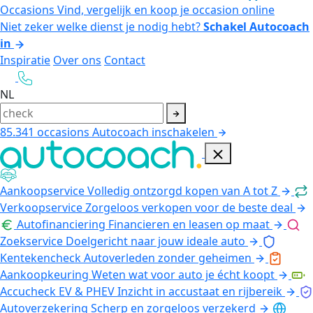
Occasions
Vind, vergelijk en koop je occasion online
Niet zeker welke dienst je nodig hebt?
Schakel Autocoach
in
Inspiratie
Over ons
Contact
NL
85.341
occasions
Autocoach inschakelen
Aankoopservice
Volledig ontzorgd kopen van A tot Z
Verkoopservice
Zorgeloos verkopen voor de beste deal
Autofinanciering
Financieren en leasen op maat
Zoekservice
Doelgericht naar jouw ideale auto
Kentekencheck
Autoverleden zonder geheimen
Aankoopkeuring
Weten wat voor auto je écht koopt
Accucheck EV & PHEV
Inzicht in accustaat en rijbereik
Autoverzekering
Scherp en zorgeloos verzekerd