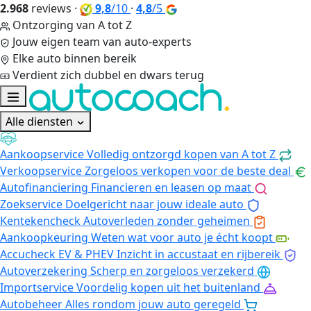
2.968
reviews
·
9,8
/10
·
4,8
/5
Ontzorging van A tot Z
Jouw eigen team van auto-experts
Elke auto binnen bereik
Verdient zich dubbel en dwars terug
Alle diensten
Aankoopservice
Volledig ontzorgd kopen van A tot Z
Verkoopservice
Zorgeloos verkopen voor de beste deal
Autofinanciering
Financieren en leasen op maat
Zoekservice
Doelgericht naar jouw ideale auto
Kentekencheck
Autoverleden zonder geheimen
Aankoopkeuring
Weten wat voor auto je écht koopt
Accucheck EV & PHEV
Inzicht in accustaat en rijbereik
Autoverzekering
Scherp en zorgeloos verzekerd
Importservice
Voordelig kopen uit het buitenland
Autobeheer
Alles rondom jouw auto geregeld