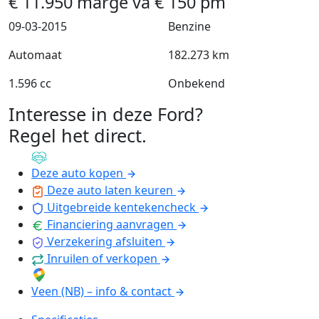
€
11.950
marge
va
€
150
pm
09-03-2015
Benzine
Automaat
182.273 km
1.596 cc
Onbekend
Interesse in deze Ford?
Regel het direct
.
Deze auto kopen
Deze auto laten keuren
Uitgebreide kentekencheck
Financiering aanvragen
Verzekering afsluiten
Inruilen of verkopen
Veen (NB) – info & contact