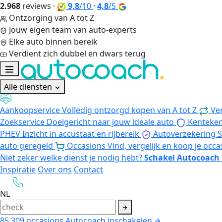
2.968
reviews
·
9,8
/10
·
4,8
/5
Ontzorging van A tot Z
Jouw eigen team van auto-experts
Elke auto binnen bereik
Verdient zich dubbel en dwars terug
Alle diensten
Aankoopservice
Volledig ontzorgd kopen van A tot Z
Ve
Zoekservice
Doelgericht naar jouw ideale auto
Kenteke
PHEV
Inzicht in accustaat en rijbereik
Autoverzekering
S
auto geregeld
Occasions
Vind, vergelijk en koop je occa
Niet zeker welke dienst je nodig hebt?
Schakel Autocoach 
Inspiratie
Over ons
Contact
NL
85.309
occasions
Autocoach inschakelen