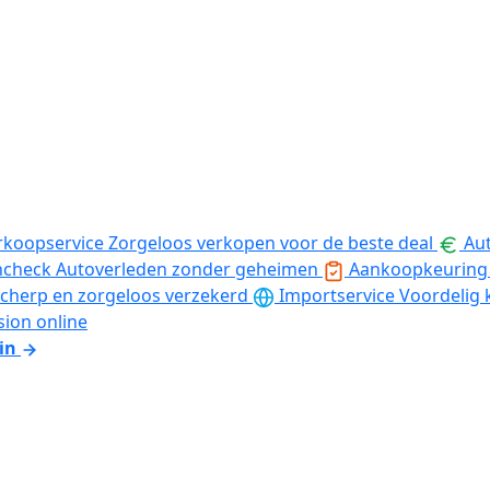
rkoopservice
Zorgeloos verkopen voor de beste deal
Aut
ncheck
Autoverleden zonder geheimen
Aankoopkeuring
cherp en zorgeloos verzekerd
Importservice
Voordelig 
sion online
in