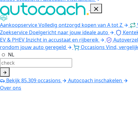
Aankoopservice
Volledig ontzorgd kopen van A tot Z
Zoekservice
Doelgericht naar jouw ideale auto
Kente
EV & PHEV
Inzicht in accustaat en rijbereik
Autoverze
rondom jouw auto geregeld
Occasions
Vind, vergelij
NL
Bekijk
85.309
occasions
Autocoach inschakelen
Over ons