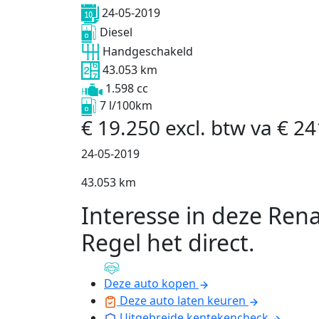
24-05-2019
Diesel
Handgeschakeld
43.053 km
1.598 cc
7 l/100km
€
19.250
excl. btw
va
€
24
24-05-2019
43.053 km
Interesse in deze Rena
Regel het direct
.
Deze auto kopen
Deze auto laten keuren
Uitgebreide kentekencheck