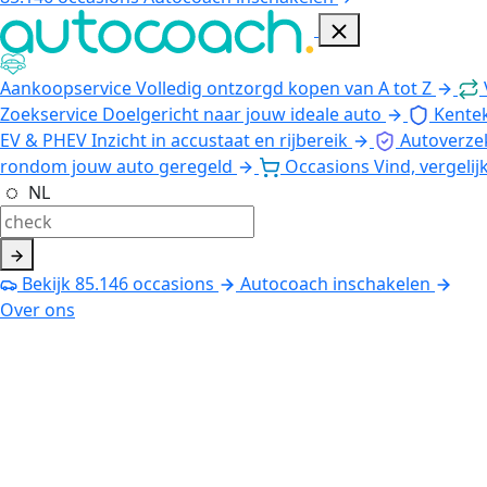
Aankoopservice
Volledig ontzorgd kopen van A tot Z
Zoekservice
Doelgericht naar jouw ideale auto
Kente
EV & PHEV
Inzicht in accustaat en rijbereik
Autoverze
rondom jouw auto geregeld
Occasions
Vind, vergelij
NL
Bekijk
85.146
occasions
Autocoach inschakelen
Over ons