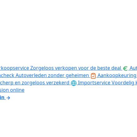
rkoopservice
Zorgeloos verkopen voor de beste deal
Aut
ncheck
Autoverleden zonder geheimen
Aankoopkeuring
cherp en zorgeloos verzekerd
Importservice
Voordelig 
sion online
in