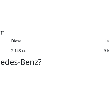
m
Diesel
Ha
2.143 cc
9 
cedes-Benz?