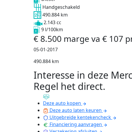
Handgeschakeld
490.884 km
2.143 cc
9 l/100km
€
8.500
marge
va
€
107
p
05-01-2017
490.884 km
Interesse in deze Mer
Regel het direct
.
Deze auto kopen
Deze auto laten keuren
Uitgebreide kentekencheck
Financiering aanvragen
Verzekering afsluiten