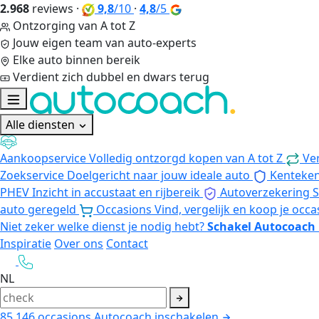
2.968
reviews
·
9,8
/10
·
4,8
/5
Ontzorging van A tot Z
Jouw eigen team van auto-experts
Elke auto binnen bereik
Verdient zich dubbel en dwars terug
Alle diensten
Aankoopservice
Volledig ontzorgd kopen van A tot Z
Ve
Zoekservice
Doelgericht naar jouw ideale auto
Kenteke
PHEV
Inzicht in accustaat en rijbereik
Autoverzekering
S
auto geregeld
Occasions
Vind, vergelijk en koop je occa
Niet zeker welke dienst je nodig hebt?
Schakel Autocoach 
Inspiratie
Over ons
Contact
NL
85.146
occasions
Autocoach inschakelen