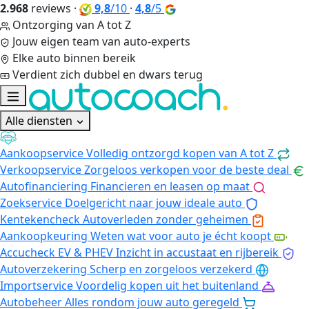
2.968
reviews
·
9,8
/10
·
4,8
/5
Ontzorging van A tot Z
Jouw eigen team van auto-experts
Elke auto binnen bereik
Verdient zich dubbel en dwars terug
Alle diensten
Aankoopservice
Volledig ontzorgd kopen van A tot Z
Verkoopservice
Zorgeloos verkopen voor de beste deal
Autofinanciering
Financieren en leasen op maat
Zoekservice
Doelgericht naar jouw ideale auto
Kentekencheck
Autoverleden zonder geheimen
Aankoopkeuring
Weten wat voor auto je écht koopt
Accucheck EV & PHEV
Inzicht in accustaat en rijbereik
Autoverzekering
Scherp en zorgeloos verzekerd
Importservice
Voordelig kopen uit het buitenland
Autobeheer
Alles rondom jouw auto geregeld