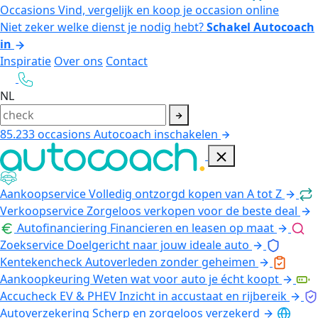
Occasions
Vind, vergelijk en koop je occasion online
Niet zeker welke dienst je nodig hebt?
Schakel Autocoach
in
Inspiratie
Over ons
Contact
NL
85.233
occasions
Autocoach inschakelen
Aankoopservice
Volledig ontzorgd kopen van A tot Z
Verkoopservice
Zorgeloos verkopen voor de beste deal
Autofinanciering
Financieren en leasen op maat
Zoekservice
Doelgericht naar jouw ideale auto
Kentekencheck
Autoverleden zonder geheimen
Aankoopkeuring
Weten wat voor auto je écht koopt
Accucheck EV & PHEV
Inzicht in accustaat en rijbereik
Autoverzekering
Scherp en zorgeloos verzekerd