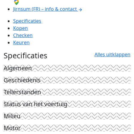
Jirnsum (FR) – info & contact
Specificaties
Kopen
Checken
Keuren
Specificaties
Alles uitklappen
Algemeen
Geschiedenis
Tellerstanden
Status van het voertuig
Milieu
Motor