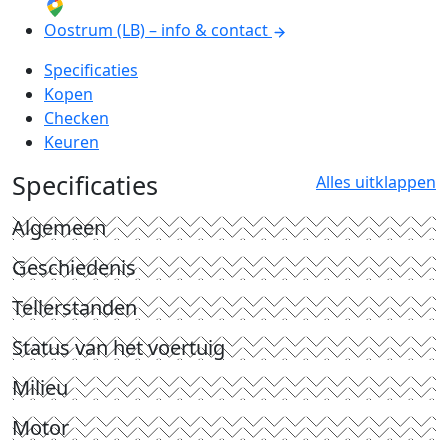
Oostrum (LB) – info & contact
Specificaties
Kopen
Checken
Keuren
Specificaties
Alles uitklappen
Algemeen
Geschiedenis
Tellerstanden
Status van het voertuig
Milieu
Motor