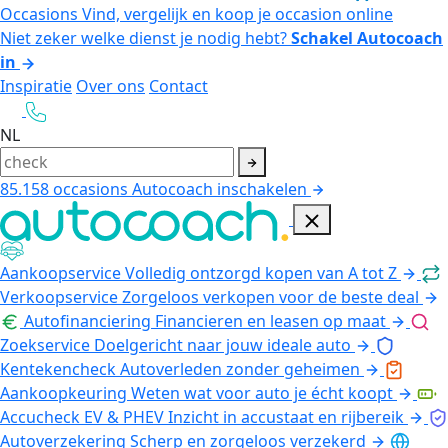
Occasions
Vind, vergelijk en koop je occasion online
Niet zeker welke dienst je nodig hebt?
Schakel Autocoach
in
Inspiratie
Over ons
Contact
NL
85.158
occasions
Autocoach inschakelen
Aankoopservice
Volledig ontzorgd kopen van A tot Z
Verkoopservice
Zorgeloos verkopen voor de beste deal
Autofinanciering
Financieren en leasen op maat
Zoekservice
Doelgericht naar jouw ideale auto
Kentekencheck
Autoverleden zonder geheimen
Aankoopkeuring
Weten wat voor auto je écht koopt
Accucheck EV & PHEV
Inzicht in accustaat en rijbereik
Autoverzekering
Scherp en zorgeloos verzekerd