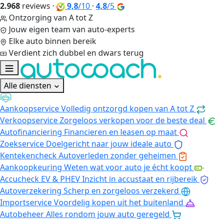
2.968
reviews
·
9,8
/10
·
4,8
/5
Ontzorging van A tot Z
Jouw eigen team van auto-experts
Elke auto binnen bereik
Verdient zich dubbel en dwars terug
Alle diensten
Aankoopservice
Volledig ontzorgd kopen van A tot Z
Verkoopservice
Zorgeloos verkopen voor de beste deal
Autofinanciering
Financieren en leasen op maat
Zoekservice
Doelgericht naar jouw ideale auto
Kentekencheck
Autoverleden zonder geheimen
Aankoopkeuring
Weten wat voor auto je écht koopt
Accucheck EV & PHEV
Inzicht in accustaat en rijbereik
Autoverzekering
Scherp en zorgeloos verzekerd
Importservice
Voordelig kopen uit het buitenland
Autobeheer
Alles rondom jouw auto geregeld