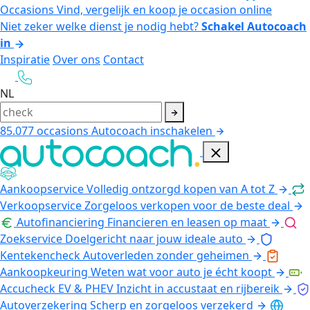
Occasions
Vind, vergelijk en koop je occasion online
Niet zeker welke dienst je nodig hebt?
Schakel Autocoach
in
Inspiratie
Over ons
Contact
NL
85.077
occasions
Autocoach inschakelen
Aankoopservice
Volledig ontzorgd kopen van A tot Z
Verkoopservice
Zorgeloos verkopen voor de beste deal
Autofinanciering
Financieren en leasen op maat
Zoekservice
Doelgericht naar jouw ideale auto
Kentekencheck
Autoverleden zonder geheimen
Aankoopkeuring
Weten wat voor auto je écht koopt
Accucheck EV & PHEV
Inzicht in accustaat en rijbereik
Autoverzekering
Scherp en zorgeloos verzekerd