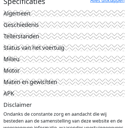
Specificaties
Alles uitklappen
Algemeen
Geschiedenis
Tellerstanden
Status van het voertuig
Milieu
Motor
Maten en gewichten
APK
Disclaimer
Ondanks de constante zorg en aandacht die wij
besteden aan de samenstelling van deze website en de
weergegeven informatie, waaronder voertuiggegevens,