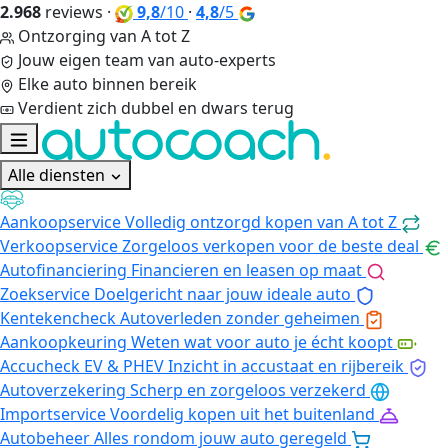
2.968
reviews
·
9,8
/10
·
4,8
/5
Ontzorging van A tot Z
Jouw eigen team van auto-experts
Elke auto binnen bereik
Verdient zich dubbel en dwars terug
Alle diensten
Aankoopservice
Volledig ontzorgd kopen van A tot Z
Verkoopservice
Zorgeloos verkopen voor de beste deal
Autofinanciering
Financieren en leasen op maat
Zoekservice
Doelgericht naar jouw ideale auto
Kentekencheck
Autoverleden zonder geheimen
Aankoopkeuring
Weten wat voor auto je écht koopt
Accucheck EV & PHEV
Inzicht in accustaat en rijbereik
Autoverzekering
Scherp en zorgeloos verzekerd
Importservice
Voordelig kopen uit het buitenland
Autobeheer
Alles rondom jouw auto geregeld