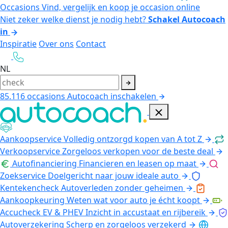
Occasions
Vind, vergelijk en koop je occasion online
Niet zeker welke dienst je nodig hebt?
Schakel Autocoach
in
Inspiratie
Over ons
Contact
NL
85.116
occasions
Autocoach inschakelen
Aankoopservice
Volledig ontzorgd kopen van A tot Z
Verkoopservice
Zorgeloos verkopen voor de beste deal
Autofinanciering
Financieren en leasen op maat
Zoekservice
Doelgericht naar jouw ideale auto
Kentekencheck
Autoverleden zonder geheimen
Aankoopkeuring
Weten wat voor auto je écht koopt
Accucheck EV & PHEV
Inzicht in accustaat en rijbereik
Autoverzekering
Scherp en zorgeloos verzekerd