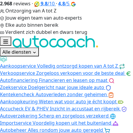
2.968
reviews
·
9,8
/10
·
4,8
/5
Ontzorging van A tot Z
Jouw eigen team van auto-experts
Elke auto binnen bereik
Verdient zich dubbel en dwars terug
Alle diensten
Aankoopservice
Volledig ontzorgd kopen van A tot Z
Verkoopservice
Zorgeloos verkopen voor de beste deal
Autofinanciering
Financieren en leasen op maat
Zoekservice
Doelgericht naar jouw ideale auto
Kentekencheck
Autoverleden zonder geheimen
Aankoopkeuring
Weten wat voor auto je écht koopt
Accucheck EV & PHEV
Inzicht in accustaat en rijbereik
Autoverzekering
Scherp en zorgeloos verzekerd
Importservice
Voordelig kopen uit het buitenland
Autobeheer
Alles rondom jouw auto geregeld