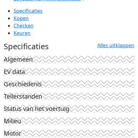
Specificaties
Kopen
Checken
Keuren
Specificaties
Alles uitklappen
Algemeen
EV data
Geschiedenis
Tellerstanden
Status van het voertuig
Milieu
Motor