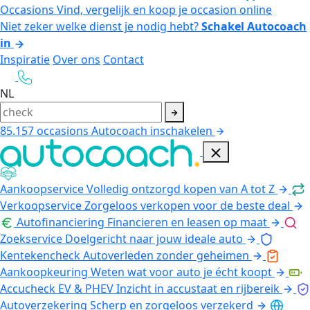
Occasions
Vind, vergelijk en koop je occasion online
Niet zeker welke dienst je nodig hebt?
Schakel Autocoach
in
Inspiratie
Over ons
Contact
NL
85.157
occasions
Autocoach inschakelen
Aankoopservice
Volledig ontzorgd kopen van A tot Z
Verkoopservice
Zorgeloos verkopen voor de beste deal
Autofinanciering
Financieren en leasen op maat
Zoekservice
Doelgericht naar jouw ideale auto
Kentekencheck
Autoverleden zonder geheimen
Aankoopkeuring
Weten wat voor auto je écht koopt
Accucheck EV & PHEV
Inzicht in accustaat en rijbereik
Autoverzekering
Scherp en zorgeloos verzekerd