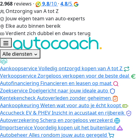
2.968
reviews
·
9,8
/10
·
4,8
/5
Ontzorging van A tot Z
Jouw eigen team van auto-experts
Elke auto binnen bereik
Verdient zich dubbel en dwars terug
Alle diensten
Aankoopservice
Volledig ontzorgd kopen van A tot Z
Verkoopservice
Zorgeloos verkopen voor de beste deal
Autofinanciering
Financieren en leasen op maat
Zoekservice
Doelgericht naar jouw ideale auto
Kentekencheck
Autoverleden zonder geheimen
Aankoopkeuring
Weten wat voor auto je écht koopt
Accucheck EV & PHEV
Inzicht in accustaat en rijbereik
Autoverzekering
Scherp en zorgeloos verzekerd
Importservice
Voordelig kopen uit het buitenland
Autobeheer
Alles rondom jouw auto geregeld