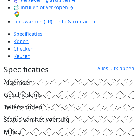
Inruilen of verkopen
Leeuwarden (FR) – info & contact
Specificaties
Kopen
Checken
Keuren
Specificaties
Alles uitklappen
Algemeen
Geschiedenis
Tellerstanden
Status van het voertuig
Milieu