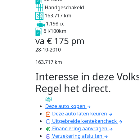
Handgeschakeld
163.717 km
1.198 cc
6 l/100km
va
€
175
pm
28-10-2010
163.717 km
Interesse in deze Vol
Regel het direct
.
Deze auto kopen
Deze auto laten keuren
Uitgebreide kentekencheck
Financiering aanvragen
Verzekering afsluiten