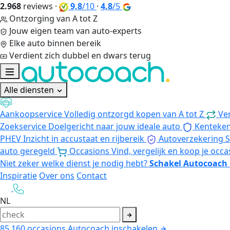
2.968
reviews
·
9,8
/10
·
4,8
/5
Ontzorging van A tot Z
Jouw eigen team van auto-experts
Elke auto binnen bereik
Verdient zich dubbel en dwars terug
Alle diensten
Aankoopservice
Volledig ontzorgd kopen van A tot Z
Ve
Zoekservice
Doelgericht naar jouw ideale auto
Kenteke
PHEV
Inzicht in accustaat en rijbereik
Autoverzekering
S
auto geregeld
Occasions
Vind, vergelijk en koop je occa
Niet zeker welke dienst je nodig hebt?
Schakel Autocoach 
Inspiratie
Over ons
Contact
NL
85.160
occasions
Autocoach inschakelen