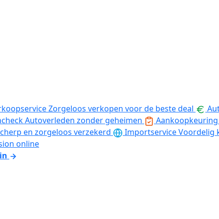
rkoopservice
Zorgeloos verkopen voor de beste deal
Aut
ncheck
Autoverleden zonder geheimen
Aankoopkeuring
cherp en zorgeloos verzekerd
Importservice
Voordelig 
sion online
in