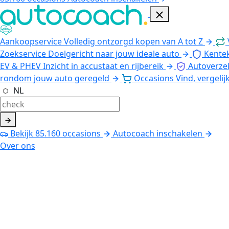
Aankoopservice
Volledig ontzorgd kopen van A tot Z
Zoekservice
Doelgericht naar jouw ideale auto
Kente
EV & PHEV
Inzicht in accustaat en rijbereik
Autoverze
rondom jouw auto geregeld
Occasions
Vind, vergelij
NL
Bekijk
85.160
occasions
Autocoach inschakelen
Over ons