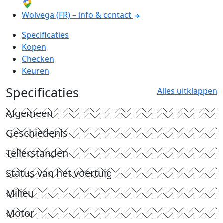
Wolvega (FR) – info & contact
Specificaties
Kopen
Checken
Keuren
Specificaties
Alles uitklappen
Algemeen
Geschiedenis
Tellerstanden
Status van het voertuig
Milieu
Motor