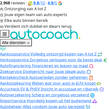
2.968
reviews
·
9,8
/10
·
4,8
/5
Ontzorging van A tot Z
Jouw eigen team van auto-experts
Elke auto binnen bereik
Verdient zich dubbel en dwars terug
Alle diensten
Aankoopservice
Volledig ontzorgd kopen van A tot Z
Verkoopservice
Zorgeloos verkopen voor de beste deal
Autofinanciering
Financieren en leasen op maat
Zoekservice
Doelgericht naar jouw ideale auto
Kentekencheck
Autoverleden zonder geheimen
Aankoopkeuring
Weten wat voor auto je écht koopt
Accucheck EV & PHEV
Inzicht in accustaat en rijbereik
Autoverzekering
Scherp en zorgeloos verzekerd
Importservice
Voordelig kopen uit het buitenland
Autobeheer
Alles rondom jouw auto geregeld