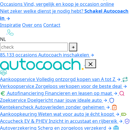
Occasions
Vind, vergelijk en koop je occasion online
Niet zeker welke dienst je nodig hebt?
Schakel Autocoach
in
Inspiratie
Over ons
Contact
NL
85.133
occasions
Autocoach inschakelen
Aankoopservice
Volledig ontzorgd kopen van A tot Z
Verkoopservice
Zorgeloos verkopen voor de beste deal
Autofinanciering
Financieren en leasen op maat
Zoekservice
Doelgericht naar jouw ideale auto
Kentekencheck
Autoverleden zonder geheimen
Aankoopkeuring
Weten wat voor auto je écht koopt
Accucheck EV & PHEV
Inzicht in accustaat en rijbereik
Autoverzekering
Scherp en zorgeloos verzekerd