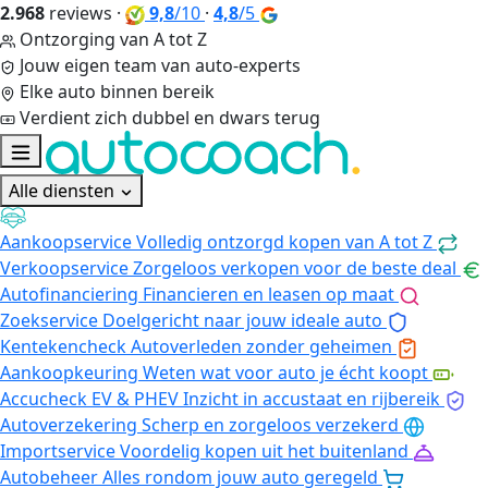
2.968
reviews
·
9,8
/10
·
4,8
/5
Ontzorging van A tot Z
Jouw eigen team van auto-experts
Elke auto binnen bereik
Verdient zich dubbel en dwars terug
Alle diensten
Aankoopservice
Volledig ontzorgd kopen van A tot Z
Verkoopservice
Zorgeloos verkopen voor de beste deal
Autofinanciering
Financieren en leasen op maat
Zoekservice
Doelgericht naar jouw ideale auto
Kentekencheck
Autoverleden zonder geheimen
Aankoopkeuring
Weten wat voor auto je écht koopt
Accucheck EV & PHEV
Inzicht in accustaat en rijbereik
Autoverzekering
Scherp en zorgeloos verzekerd
Importservice
Voordelig kopen uit het buitenland
Autobeheer
Alles rondom jouw auto geregeld