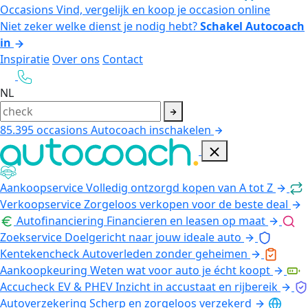
Occasions
Vind, vergelijk en koop je occasion online
Niet zeker welke dienst je nodig hebt?
Schakel Autocoach
in
Inspiratie
Over ons
Contact
NL
85.395
occasions
Autocoach inschakelen
Aankoopservice
Volledig ontzorgd kopen van A tot Z
Verkoopservice
Zorgeloos verkopen voor de beste deal
Autofinanciering
Financieren en leasen op maat
Zoekservice
Doelgericht naar jouw ideale auto
Kentekencheck
Autoverleden zonder geheimen
Aankoopkeuring
Weten wat voor auto je écht koopt
Accucheck EV & PHEV
Inzicht in accustaat en rijbereik
Autoverzekering
Scherp en zorgeloos verzekerd