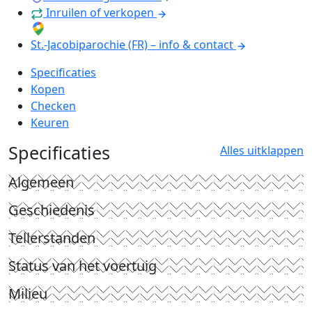
Inruilen of verkopen
St.-Jacobiparochie (FR) – info & contact
Specificaties
Kopen
Checken
Keuren
Specificaties
Alles uitklappen
Algemeen
Geschiedenis
Tellerstanden
Status van het voertuig
Milieu