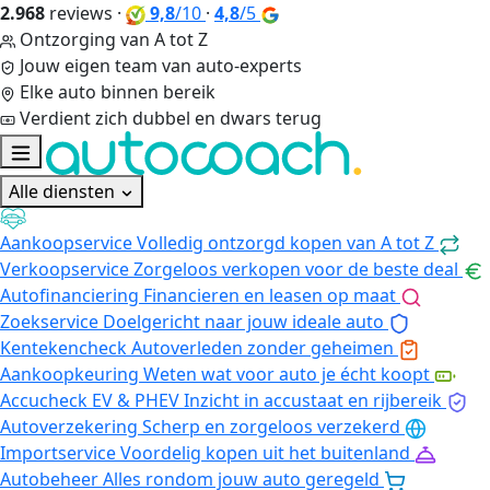
2.968
reviews
·
9,8
/10
·
4,8
/5
Ontzorging van A tot Z
Jouw eigen team van auto-experts
Elke auto binnen bereik
Verdient zich dubbel en dwars terug
Alle diensten
Aankoopservice
Volledig ontzorgd kopen van A tot Z
Verkoopservice
Zorgeloos verkopen voor de beste deal
Autofinanciering
Financieren en leasen op maat
Zoekservice
Doelgericht naar jouw ideale auto
Kentekencheck
Autoverleden zonder geheimen
Aankoopkeuring
Weten wat voor auto je écht koopt
Accucheck EV & PHEV
Inzicht in accustaat en rijbereik
Autoverzekering
Scherp en zorgeloos verzekerd
Importservice
Voordelig kopen uit het buitenland
Autobeheer
Alles rondom jouw auto geregeld