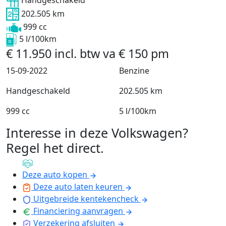
Handgeschakeld
202.505 km
999 cc
5 l/100km
€
11.950
incl. btw
va
€
150
pm
15-09-2022
Benzine
Handgeschakeld
202.505 km
999 cc
5 l/100km
Interesse in deze Volkswagen?
Regel het direct
.
Deze auto kopen
Deze auto laten keuren
Uitgebreide kentekencheck
Financiering aanvragen
Verzekering afsluiten