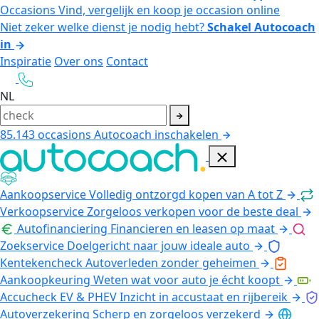
Occasions
Vind, vergelijk en koop je occasion online
Niet zeker welke dienst je nodig hebt?
Schakel Autocoach
in
Inspiratie
Over ons
Contact
NL
85.143
occasions
Autocoach inschakelen
Aankoopservice
Volledig ontzorgd kopen van A tot Z
Verkoopservice
Zorgeloos verkopen voor de beste deal
Autofinanciering
Financieren en leasen op maat
Zoekservice
Doelgericht naar jouw ideale auto
Kentekencheck
Autoverleden zonder geheimen
Aankoopkeuring
Weten wat voor auto je écht koopt
Accucheck EV & PHEV
Inzicht in accustaat en rijbereik
Autoverzekering
Scherp en zorgeloos verzekerd