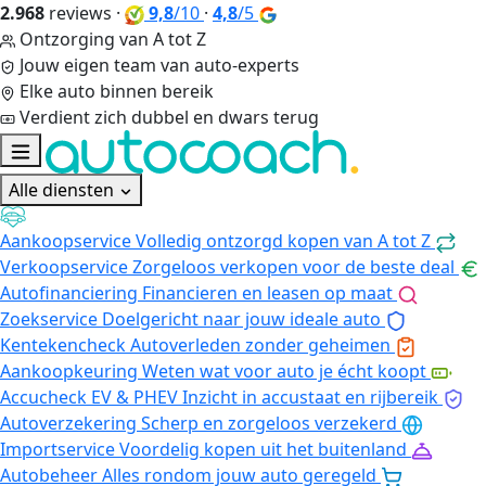
2.968
reviews
·
9,8
/10
·
4,8
/5
Ontzorging van A tot Z
Jouw eigen team van auto-experts
Elke auto binnen bereik
Verdient zich dubbel en dwars terug
Alle diensten
Aankoopservice
Volledig ontzorgd kopen van A tot Z
Verkoopservice
Zorgeloos verkopen voor de beste deal
Autofinanciering
Financieren en leasen op maat
Zoekservice
Doelgericht naar jouw ideale auto
Kentekencheck
Autoverleden zonder geheimen
Aankoopkeuring
Weten wat voor auto je écht koopt
Accucheck EV & PHEV
Inzicht in accustaat en rijbereik
Autoverzekering
Scherp en zorgeloos verzekerd
Importservice
Voordelig kopen uit het buitenland
Autobeheer
Alles rondom jouw auto geregeld