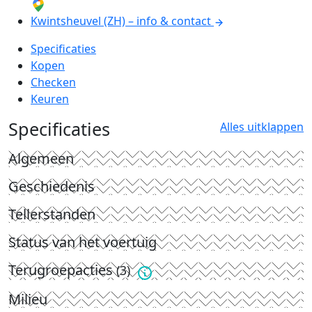
Kwintsheuvel (ZH) – info & contact
Specificaties
Kopen
Checken
Keuren
Specificaties
Alles uitklappen
Algemeen
Geschiedenis
Tellerstanden
Status van het voertuig
Terugroepacties
(3)
Milieu