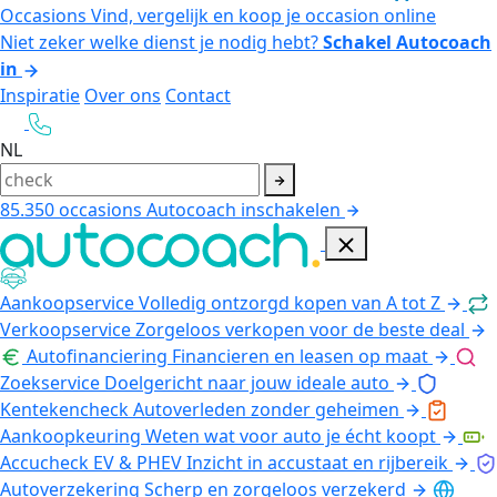
Occasions
Vind, vergelijk en koop je occasion online
Niet zeker welke dienst je nodig hebt?
Schakel Autocoach
in
Inspiratie
Over ons
Contact
NL
85.350
occasions
Autocoach inschakelen
Aankoopservice
Volledig ontzorgd kopen van A tot Z
Verkoopservice
Zorgeloos verkopen voor de beste deal
Autofinanciering
Financieren en leasen op maat
Zoekservice
Doelgericht naar jouw ideale auto
Kentekencheck
Autoverleden zonder geheimen
Aankoopkeuring
Weten wat voor auto je écht koopt
Accucheck EV & PHEV
Inzicht in accustaat en rijbereik
Autoverzekering
Scherp en zorgeloos verzekerd