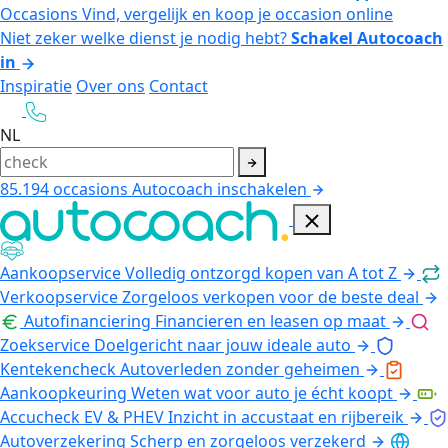
Occasions
Vind, vergelijk en koop je occasion online
Niet zeker welke dienst je nodig hebt?
Schakel Autocoach
in
Inspiratie
Over ons
Contact
NL
85.194
occasions
Autocoach inschakelen
Aankoopservice
Volledig ontzorgd kopen van A tot Z
Verkoopservice
Zorgeloos verkopen voor de beste deal
Autofinanciering
Financieren en leasen op maat
Zoekservice
Doelgericht naar jouw ideale auto
Kentekencheck
Autoverleden zonder geheimen
Aankoopkeuring
Weten wat voor auto je écht koopt
Accucheck EV & PHEV
Inzicht in accustaat en rijbereik
Autoverzekering
Scherp en zorgeloos verzekerd