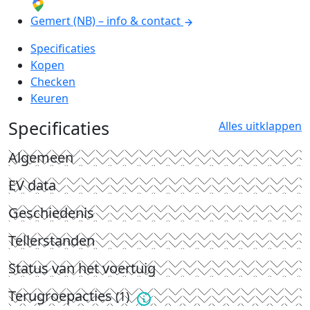
Gemert (NB) – info & contact
Specificaties
Kopen
Checken
Keuren
Specificaties
Alles uitklappen
Algemeen
EV data
Geschiedenis
Tellerstanden
Status van het voertuig
Terugroepacties
(1)