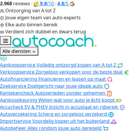
2.968
reviews
·
9,8
/10
·
4,8
/5
Ontzorging van A tot Z
Jouw eigen team van auto-experts
Elke auto binnen bereik
Verdient zich dubbel en dwars terug
Alle diensten
Aankoopservice
Volledig ontzorgd kopen van A tot Z
Verkoopservice
Zorgeloos verkopen voor de beste deal
Autofinanciering
Financieren en leasen op maat
Zoekservice
Doelgericht naar jouw ideale auto
Kentekencheck
Autoverleden zonder geheimen
Aankoopkeuring
Weten wat voor auto je écht koopt
Accucheck EV & PHEV
Inzicht in accustaat en rijbereik
Autoverzekering
Scherp en zorgeloos verzekerd
Importservice
Voordelig kopen uit het buitenland
Autobeheer
Alles rondom jouw auto geregeld