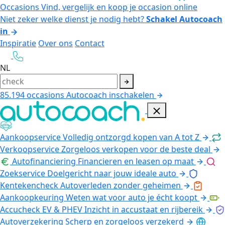
Occasions
Vind, vergelijk en koop je occasion online
Niet zeker welke dienst je nodig hebt?
Schakel Autocoach
in
Inspiratie
Over ons
Contact
NL
85.194
occasions
Autocoach inschakelen
Aankoopservice
Volledig ontzorgd kopen van A tot Z
Verkoopservice
Zorgeloos verkopen voor de beste deal
Autofinanciering
Financieren en leasen op maat
Zoekservice
Doelgericht naar jouw ideale auto
Kentekencheck
Autoverleden zonder geheimen
Aankoopkeuring
Weten wat voor auto je écht koopt
Accucheck EV & PHEV
Inzicht in accustaat en rijbereik
Autoverzekering
Scherp en zorgeloos verzekerd