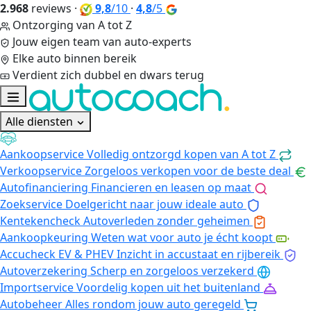
2.968
reviews
·
9,8
/10
·
4,8
/5
Ontzorging van A tot Z
Jouw eigen team van auto-experts
Elke auto binnen bereik
Verdient zich dubbel en dwars terug
Alle diensten
Aankoopservice
Volledig ontzorgd kopen van A tot Z
Verkoopservice
Zorgeloos verkopen voor de beste deal
Autofinanciering
Financieren en leasen op maat
Zoekservice
Doelgericht naar jouw ideale auto
Kentekencheck
Autoverleden zonder geheimen
Aankoopkeuring
Weten wat voor auto je écht koopt
Accucheck EV & PHEV
Inzicht in accustaat en rijbereik
Autoverzekering
Scherp en zorgeloos verzekerd
Importservice
Voordelig kopen uit het buitenland
Autobeheer
Alles rondom jouw auto geregeld