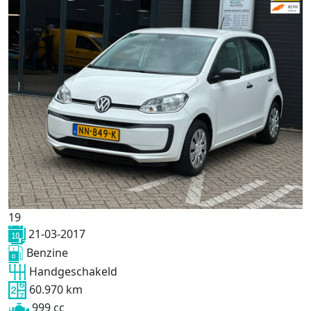
19
21-03-2017
Benzine
Handgeschakeld
60.970 km
999 cc