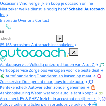
Occasions
Vind, vergelijk en koop je occasion online
Niet zeker welke dienst je nodig hebt?
Schakel Autocoach
in
Inspiratie
Over ons
Contact
NL
85.168
occasions
Autocoach inschakelen
Aankoopservice
Volledig ontzorgd kopen van A tot Z
Verkoopservice
Zorgeloos verkopen voor de beste deal
Autofinanciering
Financieren en leasen op maat
Zoekservice
Doelgericht naar jouw ideale auto
Kentekencheck
Autoverleden zonder geheimen
Aankoopkeuring
Weten wat voor auto je écht koopt
Accucheck EV & PHEV
Inzicht in accustaat en rijbereik
Autoverzekering
Scherp en zorgeloos verzekerd