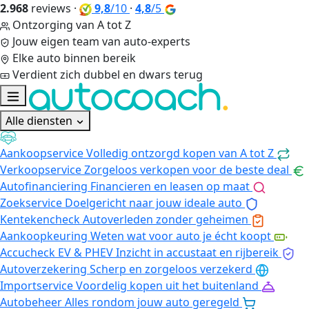
2.968
reviews
·
9,8
/10
·
4,8
/5
Ontzorging van A tot Z
Jouw eigen team van auto-experts
Elke auto binnen bereik
Verdient zich dubbel en dwars terug
Alle diensten
Aankoopservice
Volledig ontzorgd kopen van A tot Z
Verkoopservice
Zorgeloos verkopen voor de beste deal
Autofinanciering
Financieren en leasen op maat
Zoekservice
Doelgericht naar jouw ideale auto
Kentekencheck
Autoverleden zonder geheimen
Aankoopkeuring
Weten wat voor auto je écht koopt
Accucheck EV & PHEV
Inzicht in accustaat en rijbereik
Autoverzekering
Scherp en zorgeloos verzekerd
Importservice
Voordelig kopen uit het buitenland
Autobeheer
Alles rondom jouw auto geregeld