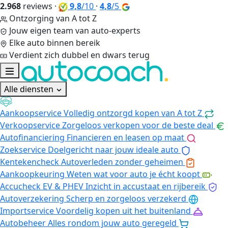
2.968
reviews
·
9,8
/10
·
4,8
/5
Ontzorging van A tot Z
Jouw eigen team van auto-experts
Elke auto binnen bereik
Verdient zich dubbel en dwars terug
Alle diensten
Aankoopservice
Volledig ontzorgd kopen van A tot Z
Verkoopservice
Zorgeloos verkopen voor de beste deal
Autofinanciering
Financieren en leasen op maat
Zoekservice
Doelgericht naar jouw ideale auto
Kentekencheck
Autoverleden zonder geheimen
Aankoopkeuring
Weten wat voor auto je écht koopt
Accucheck EV & PHEV
Inzicht in accustaat en rijbereik
Autoverzekering
Scherp en zorgeloos verzekerd
Importservice
Voordelig kopen uit het buitenland
Autobeheer
Alles rondom jouw auto geregeld