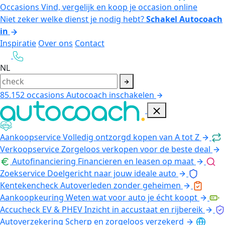
Occasions
Vind, vergelijk en koop je occasion online
Niet zeker welke dienst je nodig hebt?
Schakel Autocoach
in
Inspiratie
Over ons
Contact
NL
85.152
occasions
Autocoach inschakelen
Aankoopservice
Volledig ontzorgd kopen van A tot Z
Verkoopservice
Zorgeloos verkopen voor de beste deal
Autofinanciering
Financieren en leasen op maat
Zoekservice
Doelgericht naar jouw ideale auto
Kentekencheck
Autoverleden zonder geheimen
Aankoopkeuring
Weten wat voor auto je écht koopt
Accucheck EV & PHEV
Inzicht in accustaat en rijbereik
Autoverzekering
Scherp en zorgeloos verzekerd