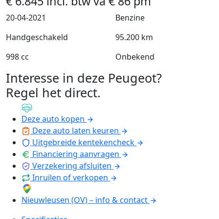
€
6.845
incl. btw
va
€
86
pm
20-04-2021
Benzine
Handgeschakeld
95.200 km
998 cc
Onbekend
Interesse in deze Peugeot?
Regel het direct
.
Deze auto kopen
Deze auto laten keuren
Uitgebreide kentekencheck
Financiering aanvragen
Verzekering afsluiten
Inruilen of verkopen
Nieuwleusen (OV) – info & contact