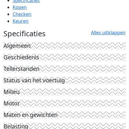
Specificaties
Kopen
Checken
Keuren
Specificaties
Alles uitklappen
Algemeen
Geschiedenis
Tellerstanden
Status van het voertuig
Milieu
Motor
Maten en gewichten
Belasting