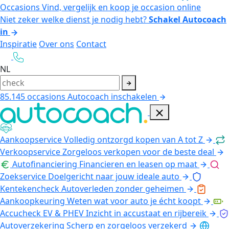
Occasions
Vind, vergelijk en koop je occasion online
Niet zeker welke dienst je nodig hebt?
Schakel Autocoach
in
Inspiratie
Over ons
Contact
NL
85.145
occasions
Autocoach inschakelen
Aankoopservice
Volledig ontzorgd kopen van A tot Z
Verkoopservice
Zorgeloos verkopen voor de beste deal
Autofinanciering
Financieren en leasen op maat
Zoekservice
Doelgericht naar jouw ideale auto
Kentekencheck
Autoverleden zonder geheimen
Aankoopkeuring
Weten wat voor auto je écht koopt
Accucheck EV & PHEV
Inzicht in accustaat en rijbereik
Autoverzekering
Scherp en zorgeloos verzekerd