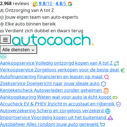
2.968
reviews
·
9,8
/10
·
4,8
/5
Ontzorging van A tot Z
Jouw eigen team van auto-experts
Elke auto binnen bereik
Verdient zich dubbel en dwars terug
Alle diensten
Aankoopservice
Volledig ontzorgd kopen van A tot Z
Verkoopservice
Zorgeloos verkopen voor de beste deal
Autofinanciering
Financieren en leasen op maat
Zoekservice
Doelgericht naar jouw ideale auto
Kentekencheck
Autoverleden zonder geheimen
Aankoopkeuring
Weten wat voor auto je écht koopt
Accucheck EV & PHEV
Inzicht in accustaat en rijbereik
Autoverzekering
Scherp en zorgeloos verzekerd
Importservice
Voordelig kopen uit het buitenland
Autobeheer
Alles rondom jouw auto geregeld