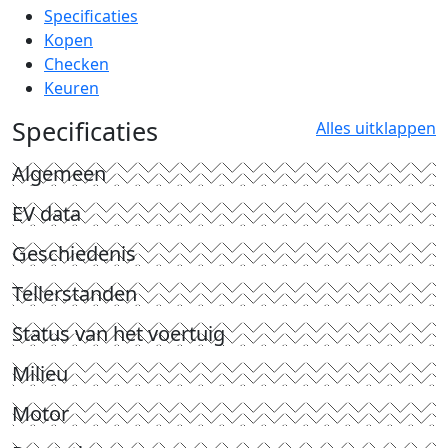
Specificaties
Kopen
Checken
Keuren
Specificaties
Alles uitklappen
Algemeen
EV data
Geschiedenis
Tellerstanden
Status van het voertuig
Milieu
Motor