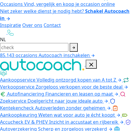
Occasions
Vind, vergelijk en koop je occasion online
Niet zeker welke dienst je nodig hebt?
Schakel Autocoach
in
Inspiratie
Over ons
Contact
NL
85.143
occasions
Autocoach inschakelen
Aankoopservice
Volledig ontzorgd kopen van A tot Z
Verkoopservice
Zorgeloos verkopen voor de beste deal
Autofinanciering
Financieren en leasen op maat
Zoekservice
Doelgericht naar jouw ideale auto
Kentekencheck
Autoverleden zonder geheimen
Aankoopkeuring
Weten wat voor auto je écht koopt
Accucheck EV & PHEV
Inzicht in accustaat en rijbereik
Autoverzekering
Scherp en zorgeloos verzekerd