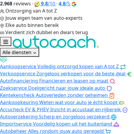
2.968
reviews
·
9,8
/10
·
4,8
/5
Ontzorging van A tot Z
Jouw eigen team van auto-experts
Elke auto binnen bereik
Verdient zich dubbel en dwars terug
Alle diensten
Aankoopservice
Volledig ontzorgd kopen van A tot Z
Verkoopservice
Zorgeloos verkopen voor de beste deal
Autofinanciering
Financieren en leasen op maat
Zoekservice
Doelgericht naar jouw ideale auto
Kentekencheck
Autoverleden zonder geheimen
Aankoopkeuring
Weten wat voor auto je écht koopt
Accucheck EV & PHEV
Inzicht in accustaat en rijbereik
Autoverzekering
Scherp en zorgeloos verzekerd
Importservice
Voordelig kopen uit het buitenland
Autobeheer
Alles rondom jouw auto geregeld