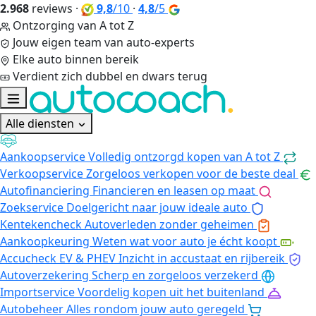
2.968
reviews
·
9,8
/10
·
4,8
/5
Ontzorging van A tot Z
Jouw eigen team van auto-experts
Elke auto binnen bereik
Verdient zich dubbel en dwars terug
Alle diensten
Aankoopservice
Volledig ontzorgd kopen van A tot Z
Verkoopservice
Zorgeloos verkopen voor de beste deal
Autofinanciering
Financieren en leasen op maat
Zoekservice
Doelgericht naar jouw ideale auto
Kentekencheck
Autoverleden zonder geheimen
Aankoopkeuring
Weten wat voor auto je écht koopt
Accucheck EV & PHEV
Inzicht in accustaat en rijbereik
Autoverzekering
Scherp en zorgeloos verzekerd
Importservice
Voordelig kopen uit het buitenland
Autobeheer
Alles rondom jouw auto geregeld