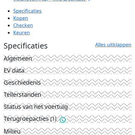
Specificaties
Kopen
Checken
Keuren
Specificaties
Alles uitklappen
Algemeen
EV data
Geschiedenis
Tellerstanden
Status van het voertuig
Terugroepacties
(1)
Milieu