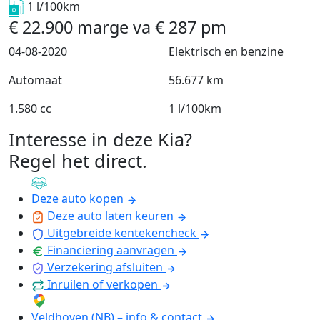
1 l/100km
€
22.900
marge
va
€
287
pm
04-08-2020
Elektrisch en benzine
Automaat
56.677 km
1.580 cc
1 l/100km
Interesse in deze Kia?
Regel het direct
.
Deze auto kopen
Deze auto laten keuren
Uitgebreide kentekencheck
Financiering aanvragen
Verzekering afsluiten
Inruilen of verkopen
Veldhoven (NB) – info & contact