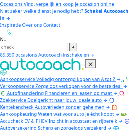
Occasions
Vind, vergelijk en koop je occasion online
Niet zeker welke dienst je nodig hebt?
Schakel Autocoach
in
Inspiratie
Over ons
Contact
NL
85.350
occasions
Autocoach inschakelen
Aankoopservice
Volledig ontzorgd kopen van A tot Z
Verkoopservice
Zorgeloos verkopen voor de beste deal
Autofinanciering
Financieren en leasen op maat
Zoekservice
Doelgericht naar jouw ideale auto
Kentekencheck
Autoverleden zonder geheimen
Aankoopkeuring
Weten wat voor auto je écht koopt
Accucheck EV & PHEV
Inzicht in accustaat en rijbereik
Autoverzekering
Scherp en zorgeloos verzekerd