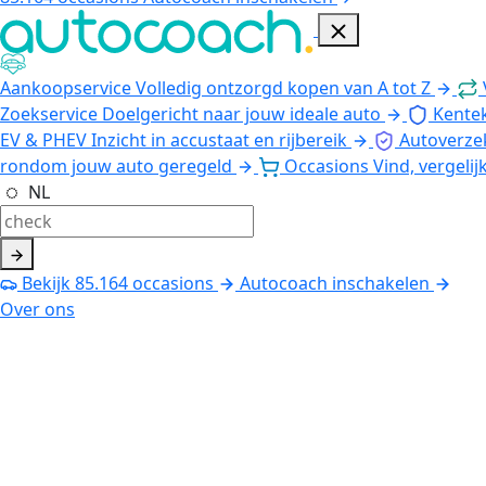
Aankoopservice
Volledig ontzorgd kopen van A tot Z
Zoekservice
Doelgericht naar jouw ideale auto
Kente
EV & PHEV
Inzicht in accustaat en rijbereik
Autoverze
rondom jouw auto geregeld
Occasions
Vind, vergelij
NL
Bekijk
85.164
occasions
Autocoach inschakelen
Over ons