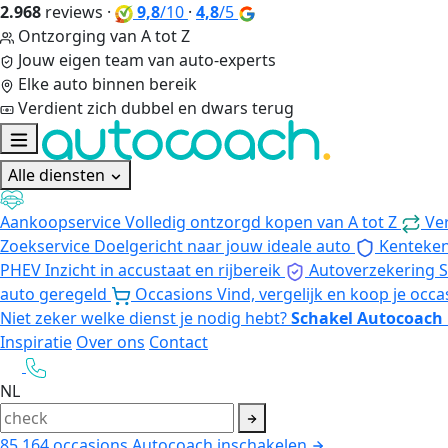
2.968
reviews
·
9,8
/10
·
4,8
/5
Ontzorging van A tot Z
Jouw eigen team van auto-experts
Elke auto binnen bereik
Verdient zich dubbel en dwars terug
Alle diensten
Aankoopservice
Volledig ontzorgd kopen van A tot Z
Ve
Zoekservice
Doelgericht naar jouw ideale auto
Kenteke
PHEV
Inzicht in accustaat en rijbereik
Autoverzekering
S
auto geregeld
Occasions
Vind, vergelijk en koop je occa
Niet zeker welke dienst je nodig hebt?
Schakel Autocoach 
Inspiratie
Over ons
Contact
NL
85.164
occasions
Autocoach inschakelen