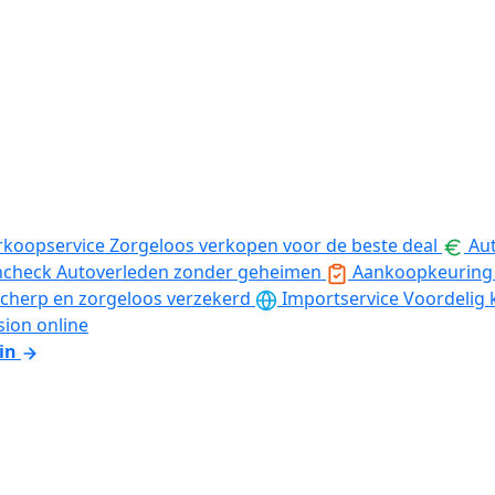
rkoopservice
Zorgeloos verkopen voor de beste deal
Aut
ncheck
Autoverleden zonder geheimen
Aankoopkeuring
cherp en zorgeloos verzekerd
Importservice
Voordelig 
sion online
in