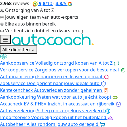
2.968
reviews
·
9,8
/10
·
4,8
/5
Ontzorging van A tot Z
Jouw eigen team van auto-experts
Elke auto binnen bereik
Verdient zich dubbel en dwars terug
Alle diensten
Aankoopservice
Volledig ontzorgd kopen van A tot Z
Verkoopservice
Zorgeloos verkopen voor de beste deal
Autofinanciering
Financieren en leasen op maat
Zoekservice
Doelgericht naar jouw ideale auto
Kentekencheck
Autoverleden zonder geheimen
Aankoopkeuring
Weten wat voor auto je écht koopt
Accucheck EV & PHEV
Inzicht in accustaat en rijbereik
Autoverzekering
Scherp en zorgeloos verzekerd
Importservice
Voordelig kopen uit het buitenland
Autobeheer
Alles rondom jouw auto geregeld