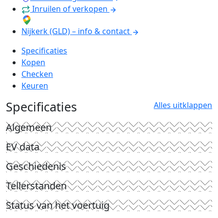
Inruilen of verkopen
Nijkerk (GLD) – info & contact
Specificaties
Kopen
Checken
Keuren
Specificaties
Alles uitklappen
Algemeen
EV data
Geschiedenis
Tellerstanden
Status van het voertuig