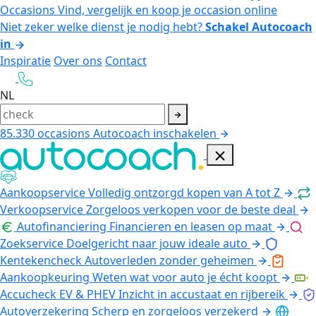
Occasions
Vind, vergelijk en koop je occasion online
Niet zeker welke dienst je nodig hebt?
Schakel Autocoach
in
Inspiratie
Over ons
Contact
NL
85.330
occasions
Autocoach inschakelen
Aankoopservice
Volledig ontzorgd kopen van A tot Z
Verkoopservice
Zorgeloos verkopen voor de beste deal
Autofinanciering
Financieren en leasen op maat
Zoekservice
Doelgericht naar jouw ideale auto
Kentekencheck
Autoverleden zonder geheimen
Aankoopkeuring
Weten wat voor auto je écht koopt
Accucheck EV & PHEV
Inzicht in accustaat en rijbereik
Autoverzekering
Scherp en zorgeloos verzekerd