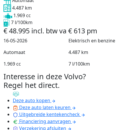
Automaat
4.487 km
1.969 cc
7 l/100km
€
48.995
incl. btw
va
€
613
pm
16-05-2026
Elektrisch en benzine
Automaat
4.487 km
1.969 cc
7 l/100km
Interesse in deze Volvo?
Regel het direct
.
Deze auto kopen
Deze auto laten keuren
Uitgebreide kentekencheck
Financiering aanvragen
Verzekering afsluiten