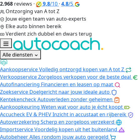
2.968
reviews
·
9,8
/10
·
4,8
/5
Ontzorging van A tot Z
Jouw eigen team van auto-experts
Elke auto binnen bereik
Verdient zich dubbel en dwars terug
Alle diensten
Aankoopservice
Volledig ontzorgd kopen van A tot Z
Verkoopservice
Zorgeloos verkopen voor de beste deal
Autofinanciering
Financieren en leasen op maat
Zoekservice
Doelgericht naar jouw ideale auto
Kentekencheck
Autoverleden zonder geheimen
Aankoopkeuring
Weten wat voor auto je écht koopt
Accucheck EV & PHEV
Inzicht in accustaat en rijbereik
Autoverzekering
Scherp en zorgeloos verzekerd
Importservice
Voordelig kopen uit het buitenland
Autobeheer
Alles rondom jouw auto geregeld