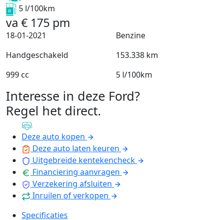
5 l/100km
va
€
175
pm
18-01-2021
Benzine
Handgeschakeld
153.338 km
999 cc
5 l/100km
Interesse in deze Ford?
Regel het direct
.
Deze auto kopen
Deze auto laten keuren
Uitgebreide kentekencheck
Financiering aanvragen
Verzekering afsluiten
Inruilen of verkopen
Specificaties