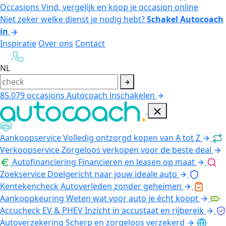
Occasions
Vind, vergelijk en koop je occasion online
Niet zeker welke dienst je nodig hebt?
Schakel Autocoach
in
Inspiratie
Over ons
Contact
NL
85.079
occasions
Autocoach inschakelen
Aankoopservice
Volledig ontzorgd kopen van A tot Z
Verkoopservice
Zorgeloos verkopen voor de beste deal
Autofinanciering
Financieren en leasen op maat
Zoekservice
Doelgericht naar jouw ideale auto
Kentekencheck
Autoverleden zonder geheimen
Aankoopkeuring
Weten wat voor auto je écht koopt
Accucheck EV & PHEV
Inzicht in accustaat en rijbereik
Autoverzekering
Scherp en zorgeloos verzekerd