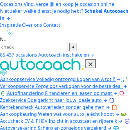
Occasions
Vind, vergelijk en koop je occasion online
Niet zeker welke dienst je nodig hebt?
Schakel Autocoach
in
Inspiratie
Over ons
Contact
NL
85.437
occasions
Autocoach inschakelen
Aankoopservice
Volledig ontzorgd kopen van A tot Z
Verkoopservice
Zorgeloos verkopen voor de beste deal
Autofinanciering
Financieren en leasen op maat
Zoekservice
Doelgericht naar jouw ideale auto
Kentekencheck
Autoverleden zonder geheimen
Aankoopkeuring
Weten wat voor auto je écht koopt
Accucheck EV & PHEV
Inzicht in accustaat en rijbereik
Autoverzekering
Scherp en zorgeloos verzekerd