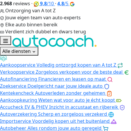
2.968
reviews
·
9,8
/10
·
4,8
/5
Ontzorging van A tot Z
Jouw eigen team van auto-experts
Elke auto binnen bereik
Verdient zich dubbel en dwars terug
Alle diensten
Aankoopservice
Volledig ontzorgd kopen van A tot Z
Verkoopservice
Zorgeloos verkopen voor de beste deal
Autofinanciering
Financieren en leasen op maat
Zoekservice
Doelgericht naar jouw ideale auto
Kentekencheck
Autoverleden zonder geheimen
Aankoopkeuring
Weten wat voor auto je écht koopt
Accucheck EV & PHEV
Inzicht in accustaat en rijbereik
Autoverzekering
Scherp en zorgeloos verzekerd
Importservice
Voordelig kopen uit het buitenland
Autobeheer
Alles rondom jouw auto geregeld