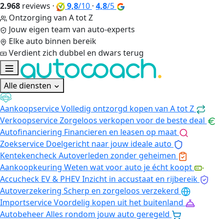
2.968
reviews
·
9,8
/10
·
4,8
/5
Ontzorging van A tot Z
Jouw eigen team van auto-experts
Elke auto binnen bereik
Verdient zich dubbel en dwars terug
Alle diensten
Aankoopservice
Volledig ontzorgd kopen van A tot Z
Verkoopservice
Zorgeloos verkopen voor de beste deal
Autofinanciering
Financieren en leasen op maat
Zoekservice
Doelgericht naar jouw ideale auto
Kentekencheck
Autoverleden zonder geheimen
Aankoopkeuring
Weten wat voor auto je écht koopt
Accucheck EV & PHEV
Inzicht in accustaat en rijbereik
Autoverzekering
Scherp en zorgeloos verzekerd
Importservice
Voordelig kopen uit het buitenland
Autobeheer
Alles rondom jouw auto geregeld