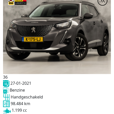
36
27-01-2021
Benzine
Handgeschakeld
98.484 km
1.199 cc