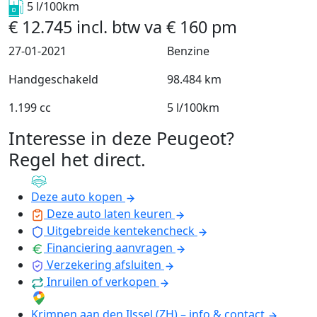
5 l/100km
€
12.745
incl. btw
va
€
160
pm
27-01-2021
Benzine
Handgeschakeld
98.484 km
1.199 cc
5 l/100km
Interesse in deze Peugeot?
Regel het direct
.
Deze auto kopen
Deze auto laten keuren
Uitgebreide kentekencheck
Financiering aanvragen
Verzekering afsluiten
Inruilen of verkopen
Krimpen aan den IJssel (ZH) – info & contact