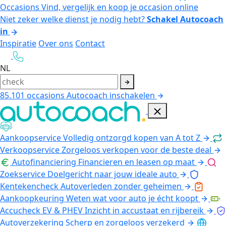
Occasions
Vind, vergelijk en koop je occasion online
Niet zeker welke dienst je nodig hebt?
Schakel Autocoach
in
Inspiratie
Over ons
Contact
NL
85.101
occasions
Autocoach inschakelen
Aankoopservice
Volledig ontzorgd kopen van A tot Z
Verkoopservice
Zorgeloos verkopen voor de beste deal
Autofinanciering
Financieren en leasen op maat
Zoekservice
Doelgericht naar jouw ideale auto
Kentekencheck
Autoverleden zonder geheimen
Aankoopkeuring
Weten wat voor auto je écht koopt
Accucheck EV & PHEV
Inzicht in accustaat en rijbereik
Autoverzekering
Scherp en zorgeloos verzekerd