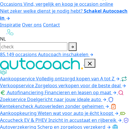
Occasions
Vind, vergelijk en koop je occasion online
Niet zeker welke dienst je nodig hebt?
Schakel Autocoach
in
Inspiratie
Over ons
Contact
NL
85.149
occasions
Autocoach inschakelen
Aankoopservice
Volledig ontzorgd kopen van A tot Z
Verkoopservice
Zorgeloos verkopen voor de beste deal
Autofinanciering
Financieren en leasen op maat
Zoekservice
Doelgericht naar jouw ideale auto
Kentekencheck
Autoverleden zonder geheimen
Aankoopkeuring
Weten wat voor auto je écht koopt
Accucheck EV & PHEV
Inzicht in accustaat en rijbereik
Autoverzekering
Scherp en zorgeloos verzekerd