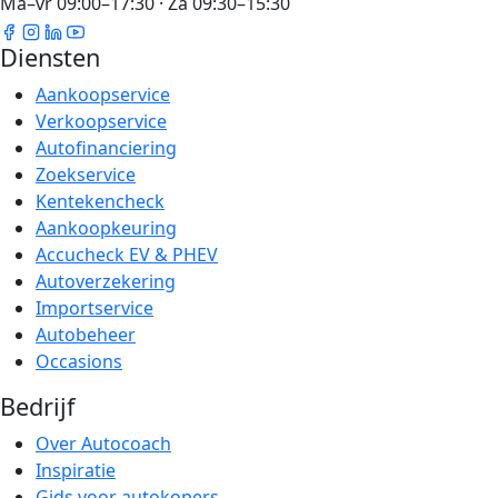
Ma–vr 09:00–17:30 · Za 09:30–15:30
Diensten
Aankoopservice
Verkoopservice
Autofinanciering
Zoekservice
Kentekencheck
Aankoopkeuring
Accucheck EV & PHEV
Autoverzekering
Importservice
Autobeheer
Occasions
Bedrijf
Over Autocoach
Inspiratie
Gids voor autokopers