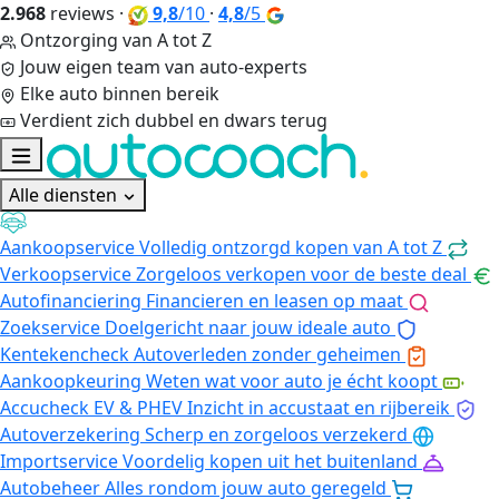
2.968
reviews
·
9,8
/10
·
4,8
/5
Ontzorging van A tot Z
Jouw eigen team van auto-experts
Elke auto binnen bereik
Verdient zich dubbel en dwars terug
Alle diensten
Aankoopservice
Volledig ontzorgd kopen van A tot Z
Verkoopservice
Zorgeloos verkopen voor de beste deal
Autofinanciering
Financieren en leasen op maat
Zoekservice
Doelgericht naar jouw ideale auto
Kentekencheck
Autoverleden zonder geheimen
Aankoopkeuring
Weten wat voor auto je écht koopt
Accucheck EV & PHEV
Inzicht in accustaat en rijbereik
Autoverzekering
Scherp en zorgeloos verzekerd
Importservice
Voordelig kopen uit het buitenland
Autobeheer
Alles rondom jouw auto geregeld