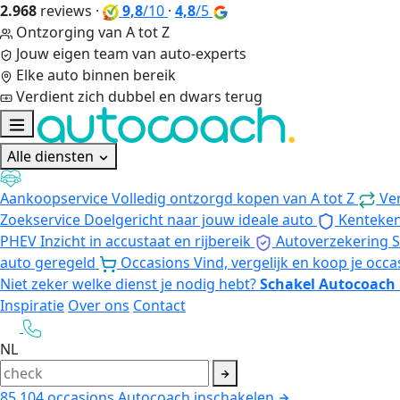
2.968
reviews
·
9,8
/10
·
4,8
/5
Ontzorging van A tot Z
Jouw eigen team van auto-experts
Elke auto binnen bereik
Verdient zich dubbel en dwars terug
Alle diensten
Aankoopservice
Volledig ontzorgd kopen van A tot Z
Ve
Zoekservice
Doelgericht naar jouw ideale auto
Kenteke
PHEV
Inzicht in accustaat en rijbereik
Autoverzekering
S
auto geregeld
Occasions
Vind, vergelijk en koop je occa
Niet zeker welke dienst je nodig hebt?
Schakel Autocoach 
Inspiratie
Over ons
Contact
NL
85.104
occasions
Autocoach inschakelen