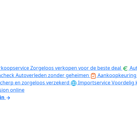
rkoopservice
Zorgeloos verkopen voor de beste deal
Aut
ncheck
Autoverleden zonder geheimen
Aankoopkeuring
cherp en zorgeloos verzekerd
Importservice
Voordelig 
sion online
in