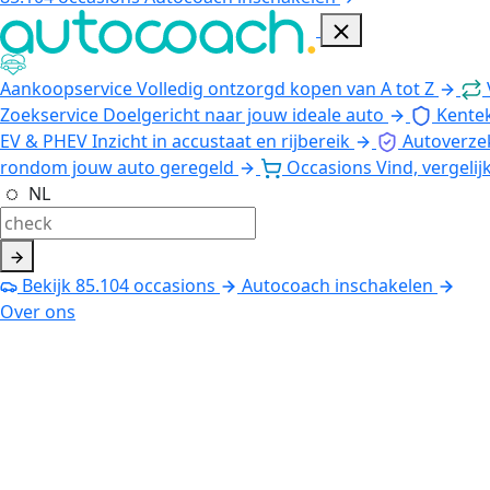
Aankoopservice
Volledig ontzorgd kopen van A tot Z
Zoekservice
Doelgericht naar jouw ideale auto
Kente
EV & PHEV
Inzicht in accustaat en rijbereik
Autoverze
rondom jouw auto geregeld
Occasions
Vind, vergelij
NL
Bekijk
85.104
occasions
Autocoach inschakelen
Over ons