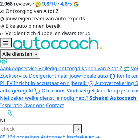
2.968
reviews
·
9,8
/10
·
4,8
/5
Ontzorging van A tot Z
Jouw eigen team van auto-experts
Elke auto binnen bereik
Verdient zich dubbel en dwars terug
Alle diensten
Aankoopservice
Volledig ontzorgd kopen van A tot Z
Ve
Zoekservice
Doelgericht naar jouw ideale auto
Kenteke
PHEV
Inzicht in accustaat en rijbereik
Autoverzekering
S
auto geregeld
Occasions
Vind, vergelijk en koop je occa
Niet zeker welke dienst je nodig hebt?
Schakel Autocoach 
Inspiratie
Over ons
Contact
NL
85.164
occasions
Autocoach inschakelen