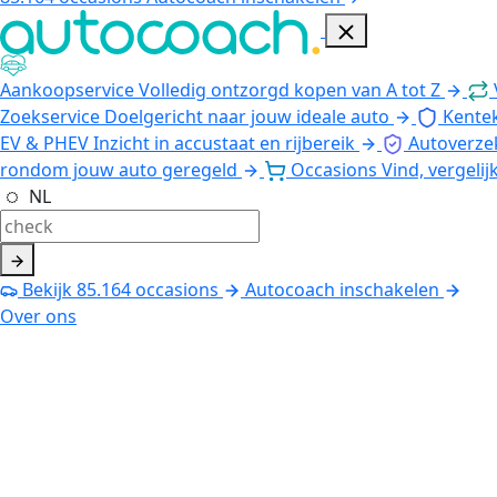
Aankoopservice
Volledig ontzorgd kopen van A tot Z
Zoekservice
Doelgericht naar jouw ideale auto
Kente
EV & PHEV
Inzicht in accustaat en rijbereik
Autoverze
rondom jouw auto geregeld
Occasions
Vind, vergelij
NL
Bekijk
85.164
occasions
Autocoach inschakelen
Over ons