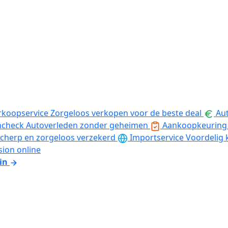
rkoopservice
Zorgeloos verkopen voor de beste deal
Aut
ncheck
Autoverleden zonder geheimen
Aankoopkeuring
cherp en zorgeloos verzekerd
Importservice
Voordelig 
sion online
in