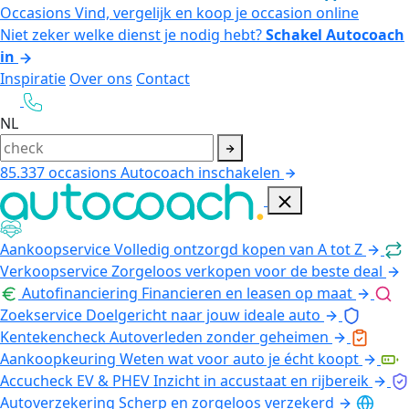
Occasions
Vind, vergelijk en koop je occasion online
Niet zeker welke dienst je nodig hebt?
Schakel Autocoach
in
Inspiratie
Over ons
Contact
NL
85.337
occasions
Autocoach inschakelen
Aankoopservice
Volledig ontzorgd kopen van A tot Z
Verkoopservice
Zorgeloos verkopen voor de beste deal
Autofinanciering
Financieren en leasen op maat
Zoekservice
Doelgericht naar jouw ideale auto
Kentekencheck
Autoverleden zonder geheimen
Aankoopkeuring
Weten wat voor auto je écht koopt
Accucheck EV & PHEV
Inzicht in accustaat en rijbereik
Autoverzekering
Scherp en zorgeloos verzekerd