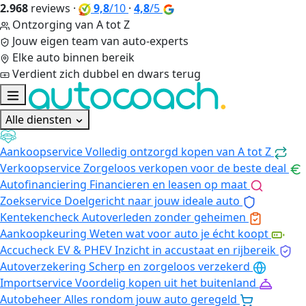
2.968
reviews
·
9,8
/10
·
4,8
/5
Ontzorging van A tot Z
Jouw eigen team van auto-experts
Elke auto binnen bereik
Verdient zich dubbel en dwars terug
Alle diensten
Aankoopservice
Volledig ontzorgd kopen van A tot Z
Verkoopservice
Zorgeloos verkopen voor de beste deal
Autofinanciering
Financieren en leasen op maat
Zoekservice
Doelgericht naar jouw ideale auto
Kentekencheck
Autoverleden zonder geheimen
Aankoopkeuring
Weten wat voor auto je écht koopt
Accucheck EV & PHEV
Inzicht in accustaat en rijbereik
Autoverzekering
Scherp en zorgeloos verzekerd
Importservice
Voordelig kopen uit het buitenland
Autobeheer
Alles rondom jouw auto geregeld