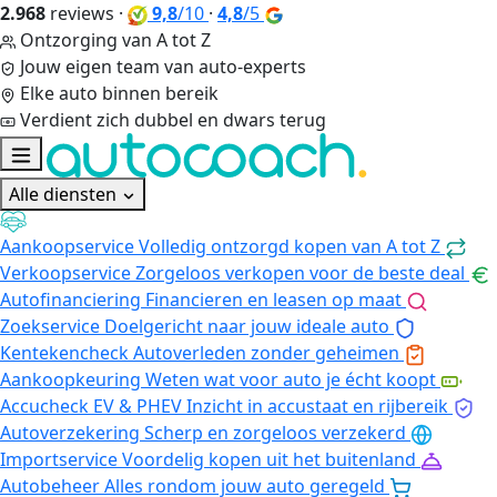
2.968
reviews
·
9,8
/10
·
4,8
/5
Ontzorging van A tot Z
Jouw eigen team van auto-experts
Elke auto binnen bereik
Verdient zich dubbel en dwars terug
Alle diensten
Aankoopservice
Volledig ontzorgd kopen van A tot Z
Verkoopservice
Zorgeloos verkopen voor de beste deal
Autofinanciering
Financieren en leasen op maat
Zoekservice
Doelgericht naar jouw ideale auto
Kentekencheck
Autoverleden zonder geheimen
Aankoopkeuring
Weten wat voor auto je écht koopt
Accucheck EV & PHEV
Inzicht in accustaat en rijbereik
Autoverzekering
Scherp en zorgeloos verzekerd
Importservice
Voordelig kopen uit het buitenland
Autobeheer
Alles rondom jouw auto geregeld