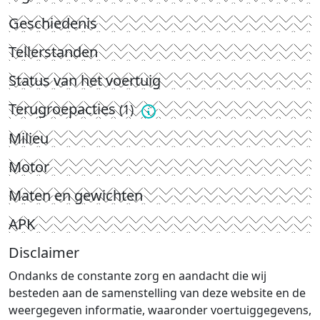
Geschiedenis
Tellerstanden
Status van het voertuig
Terugroepacties
(1)
Milieu
Motor
Maten en gewichten
APK
Disclaimer
Ondanks de constante zorg en aandacht die wij
besteden aan de samenstelling van deze website en de
weergegeven informatie, waaronder voertuiggegevens,