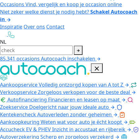
Occasions
Vind, vergelijk en koop je occasion online
Niet zeker welke dienst je nodig hebt?
Schakel Autocoach
in
Inspiratie
Over ons
Contact
NL
85.341
occasions
Autocoach inschakelen
Aankoopservice
Volledig ontzorgd kopen van A tot Z
Verkoopservice
Zorgeloos verkopen voor de beste deal
Autofinanciering
Financieren en leasen op maat
Zoekservice
Doelgericht naar jouw ideale auto
Kentekencheck
Autoverleden zonder geheimen
Aankoopkeuring
Weten wat voor auto je écht koopt
Accucheck EV & PHEV
Inzicht in accustaat en rijbereik
Autoverzekering
Scherp en zorgeloos verzekerd