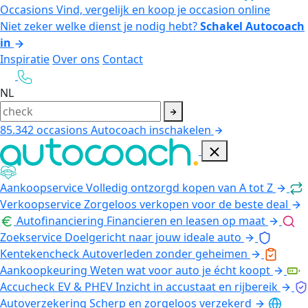
Occasions
Vind, vergelijk en koop je occasion online
Niet zeker welke dienst je nodig hebt?
Schakel Autocoach
in
Inspiratie
Over ons
Contact
NL
85.342
occasions
Autocoach inschakelen
Aankoopservice
Volledig ontzorgd kopen van A tot Z
Verkoopservice
Zorgeloos verkopen voor de beste deal
Autofinanciering
Financieren en leasen op maat
Zoekservice
Doelgericht naar jouw ideale auto
Kentekencheck
Autoverleden zonder geheimen
Aankoopkeuring
Weten wat voor auto je écht koopt
Accucheck EV & PHEV
Inzicht in accustaat en rijbereik
Autoverzekering
Scherp en zorgeloos verzekerd