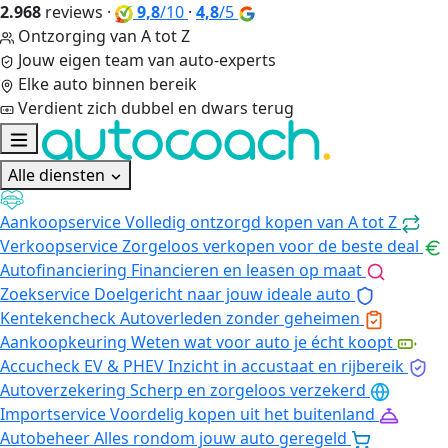
2.968
reviews
·
9,8
/10
·
4,8
/5
Ontzorging van A tot Z
Jouw eigen team van auto-experts
Elke auto binnen bereik
Verdient zich dubbel en dwars terug
Alle diensten
Aankoopservice
Volledig ontzorgd kopen van A tot Z
Verkoopservice
Zorgeloos verkopen voor de beste deal
Autofinanciering
Financieren en leasen op maat
Zoekservice
Doelgericht naar jouw ideale auto
Kentekencheck
Autoverleden zonder geheimen
Aankoopkeuring
Weten wat voor auto je écht koopt
Accucheck EV & PHEV
Inzicht in accustaat en rijbereik
Autoverzekering
Scherp en zorgeloos verzekerd
Importservice
Voordelig kopen uit het buitenland
Autobeheer
Alles rondom jouw auto geregeld