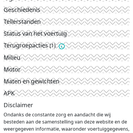
Geschiedenis
Tellerstanden
Status van het voertuig
Terugroepacties
(1)
Milieu
Motor
Maten en gewichten
APK
Disclaimer
Ondanks de constante zorg en aandacht die wij
besteden aan de samenstelling van deze website en de
weergegeven informatie, waaronder voertuiggegevens,