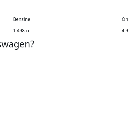
Benzine
On
1.498 cc
4.
kswagen?