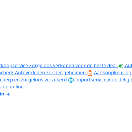
rkoopservice
Zorgeloos verkopen voor de beste deal
Aut
ncheck
Autoverleden zonder geheimen
Aankoopkeuring
cherp en zorgeloos verzekerd
Importservice
Voordelig 
sion online
in