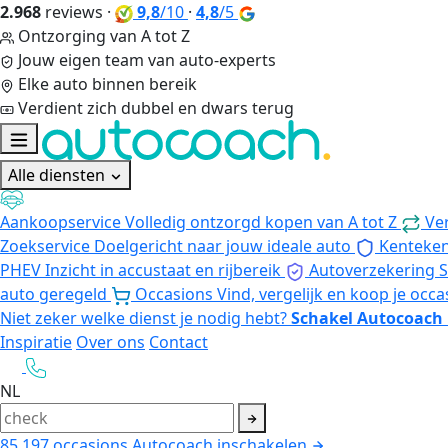
2.968
reviews
·
9,8
/10
·
4,8
/5
Ontzorging van A tot Z
Jouw eigen team van auto-experts
Elke auto binnen bereik
Verdient zich dubbel en dwars terug
Alle diensten
Aankoopservice
Volledig ontzorgd kopen van A tot Z
Ve
Zoekservice
Doelgericht naar jouw ideale auto
Kenteke
PHEV
Inzicht in accustaat en rijbereik
Autoverzekering
S
auto geregeld
Occasions
Vind, vergelijk en koop je occa
Niet zeker welke dienst je nodig hebt?
Schakel Autocoach 
Inspiratie
Over ons
Contact
NL
85.197
occasions
Autocoach inschakelen