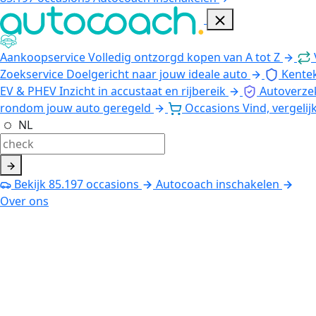
Aankoopservice
Volledig ontzorgd kopen van A tot Z
Zoekservice
Doelgericht naar jouw ideale auto
Kente
EV & PHEV
Inzicht in accustaat en rijbereik
Autoverze
rondom jouw auto geregeld
Occasions
Vind, vergelij
NL
Bekijk
85.197
occasions
Autocoach inschakelen
Over ons