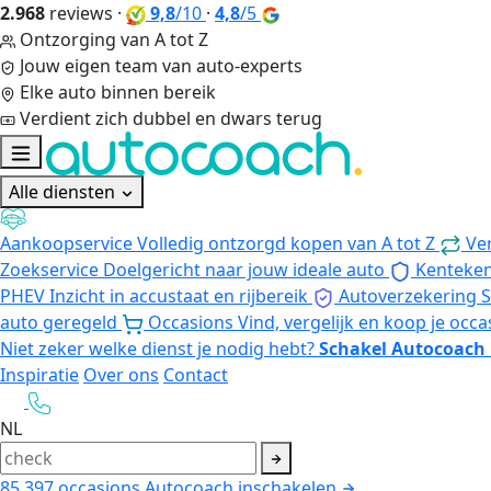
2.968
reviews
·
9,8
/10
·
4,8
/5
Ontzorging van A tot Z
Jouw eigen team van auto-experts
Elke auto binnen bereik
Verdient zich dubbel en dwars terug
Alle diensten
Aankoopservice
Volledig ontzorgd kopen van A tot Z
Ve
Zoekservice
Doelgericht naar jouw ideale auto
Kenteke
PHEV
Inzicht in accustaat en rijbereik
Autoverzekering
S
auto geregeld
Occasions
Vind, vergelijk en koop je occa
Niet zeker welke dienst je nodig hebt?
Schakel Autocoach 
Inspiratie
Over ons
Contact
NL
85.397
occasions
Autocoach inschakelen