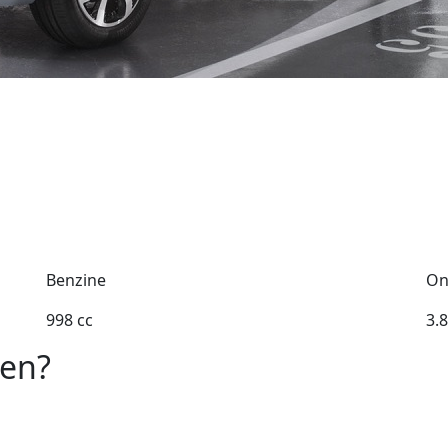
Benzine
On
998 cc
3.
oen?