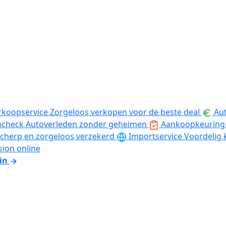
rkoopservice
Zorgeloos verkopen voor de beste deal
Aut
ncheck
Autoverleden zonder geheimen
Aankoopkeuring
cherp en zorgeloos verzekerd
Importservice
Voordelig 
sion online
in