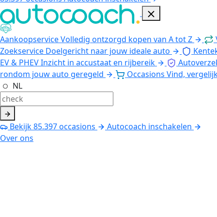
Aankoopservice
Volledig ontzorgd kopen van A tot Z
Zoekservice
Doelgericht naar jouw ideale auto
Kente
EV & PHEV
Inzicht in accustaat en rijbereik
Autoverze
rondom jouw auto geregeld
Occasions
Vind, vergelij
NL
Bekijk
85.397
occasions
Autocoach inschakelen
Over ons