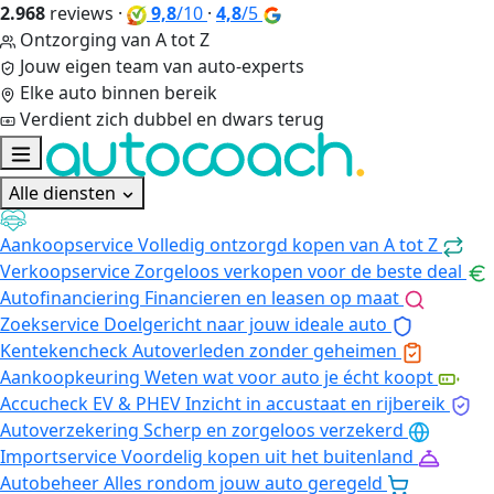
2.968
reviews
·
9,8
/10
·
4,8
/5
Ontzorging van A tot Z
Jouw eigen team van auto-experts
Elke auto binnen bereik
Verdient zich dubbel en dwars terug
Alle diensten
Aankoopservice
Volledig ontzorgd kopen van A tot Z
Verkoopservice
Zorgeloos verkopen voor de beste deal
Autofinanciering
Financieren en leasen op maat
Zoekservice
Doelgericht naar jouw ideale auto
Kentekencheck
Autoverleden zonder geheimen
Aankoopkeuring
Weten wat voor auto je écht koopt
Accucheck EV & PHEV
Inzicht in accustaat en rijbereik
Autoverzekering
Scherp en zorgeloos verzekerd
Importservice
Voordelig kopen uit het buitenland
Autobeheer
Alles rondom jouw auto geregeld