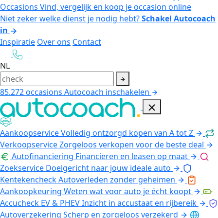
Occasions
Vind, vergelijk en koop je occasion online
Niet zeker welke dienst je nodig hebt?
Schakel Autocoach
in
Inspiratie
Over ons
Contact
NL
85.272
occasions
Autocoach inschakelen
Aankoopservice
Volledig ontzorgd kopen van A tot Z
Verkoopservice
Zorgeloos verkopen voor de beste deal
Autofinanciering
Financieren en leasen op maat
Zoekservice
Doelgericht naar jouw ideale auto
Kentekencheck
Autoverleden zonder geheimen
Aankoopkeuring
Weten wat voor auto je écht koopt
Accucheck EV & PHEV
Inzicht in accustaat en rijbereik
Autoverzekering
Scherp en zorgeloos verzekerd