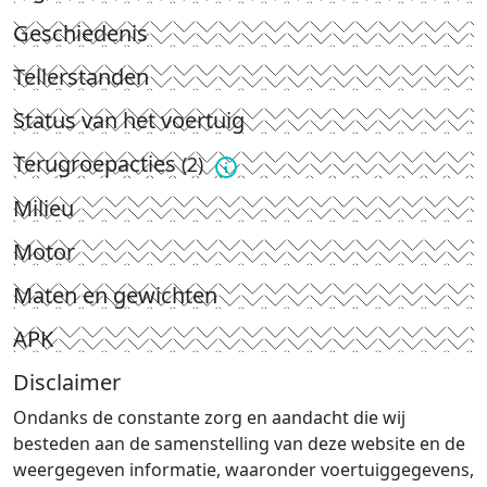
Geschiedenis
Tellerstanden
Status van het voertuig
Terugroepacties
(2)
Milieu
Motor
Maten en gewichten
APK
Disclaimer
Ondanks de constante zorg en aandacht die wij
besteden aan de samenstelling van deze website en de
weergegeven informatie, waaronder voertuiggegevens,