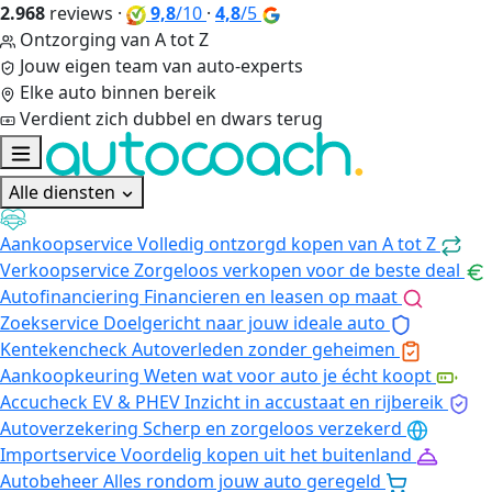
2.968
reviews
·
9,8
/10
·
4,8
/5
Ontzorging van A tot Z
Jouw eigen team van auto-experts
Elke auto binnen bereik
Verdient zich dubbel en dwars terug
Alle diensten
Aankoopservice
Volledig ontzorgd kopen van A tot Z
Verkoopservice
Zorgeloos verkopen voor de beste deal
Autofinanciering
Financieren en leasen op maat
Zoekservice
Doelgericht naar jouw ideale auto
Kentekencheck
Autoverleden zonder geheimen
Aankoopkeuring
Weten wat voor auto je écht koopt
Accucheck EV & PHEV
Inzicht in accustaat en rijbereik
Autoverzekering
Scherp en zorgeloos verzekerd
Importservice
Voordelig kopen uit het buitenland
Autobeheer
Alles rondom jouw auto geregeld