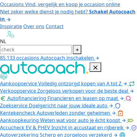
Occasions
Vind, vergelijk en koop je occasion online
Niet zeker welke dienst je nodig hebt?
Schakel Autocoach
in
Inspiratie
Over ons
Contact
NL
85.133
occasions
Autocoach inschakelen
Aankoopservice
Volledig ontzorgd kopen van A tot Z
Verkoopservice
Zorgeloos verkopen voor de beste deal
Autofinanciering
Financieren en leasen op maat
Zoekservice
Doelgericht naar jouw ideale auto
Kentekencheck
Autoverleden zonder geheimen
Aankoopkeuring
Weten wat voor auto je écht koopt
Accucheck EV & PHEV
Inzicht in accustaat en rijbereik
Autoverzekering
Scherp en zorgeloos verzekerd