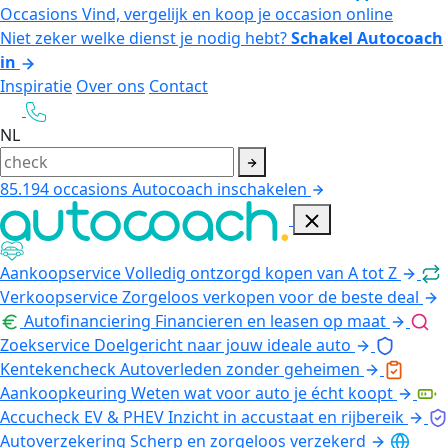
Occasions
Vind, vergelijk en koop je occasion online
Niet zeker welke dienst je nodig hebt?
Schakel Autocoach
in
Inspiratie
Over ons
Contact
NL
85.194
occasions
Autocoach inschakelen
Aankoopservice
Volledig ontzorgd kopen van A tot Z
Verkoopservice
Zorgeloos verkopen voor de beste deal
Autofinanciering
Financieren en leasen op maat
Zoekservice
Doelgericht naar jouw ideale auto
Kentekencheck
Autoverleden zonder geheimen
Aankoopkeuring
Weten wat voor auto je écht koopt
Accucheck EV & PHEV
Inzicht in accustaat en rijbereik
Autoverzekering
Scherp en zorgeloos verzekerd