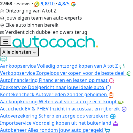
2.968
reviews
·
9,8
/10
·
4,8
/5
Ontzorging van A tot Z
Jouw eigen team van auto-experts
Elke auto binnen bereik
Verdient zich dubbel en dwars terug
Alle diensten
Aankoopservice
Volledig ontzorgd kopen van A tot Z
Verkoopservice
Zorgeloos verkopen voor de beste deal
Autofinanciering
Financieren en leasen op maat
Zoekservice
Doelgericht naar jouw ideale auto
Kentekencheck
Autoverleden zonder geheimen
Aankoopkeuring
Weten wat voor auto je écht koopt
Accucheck EV & PHEV
Inzicht in accustaat en rijbereik
Autoverzekering
Scherp en zorgeloos verzekerd
Importservice
Voordelig kopen uit het buitenland
Autobeheer
Alles rondom jouw auto geregeld