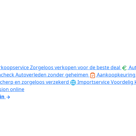
rkoopservice
Zorgeloos verkopen voor de beste deal
Aut
ncheck
Autoverleden zonder geheimen
Aankoopkeuring
cherp en zorgeloos verzekerd
Importservice
Voordelig 
sion online
in