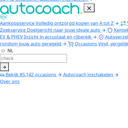
Aankoopservice
Volledig ontzorgd kopen van A tot Z
Zoekservice
Doelgericht naar jouw ideale auto
Kente
EV & PHEV
Inzicht in accustaat en rijbereik
Autoverze
rondom jouw auto geregeld
Occasions
Vind, vergelij
NL
Bekijk
85.142
occasions
Autocoach inschakelen
Over ons