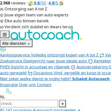
2.968
reviews
·
9,8
/10
·
4,8
/5
Ontzorging van A tot Z
Jouw eigen team van auto-experts
Elke auto binnen bereik
Verdient zich dubbel en dwars terug
Alle diensten
Aankoopservice
Volledig ontzorgd kopen van A tot Z
Ve
Zoekservice
Doelgericht naar jouw ideale auto
Kenteke
PHEV
Inzicht in accustaat en rijbereik
Autoverzekering
S
auto geregeld
Occasions
Vind, vergelijk en koop je occa
Niet zeker welke dienst je nodig hebt?
Schakel Autocoach 
Inspiratie
Over ons
Contact
NL
85.142
occasions
Autocoach inschakelen