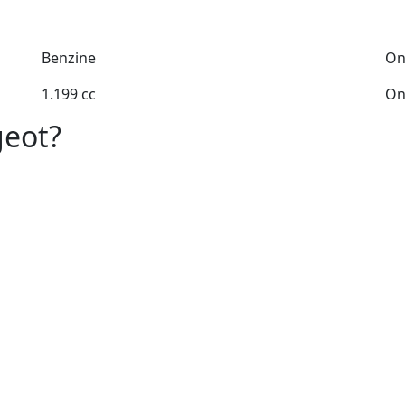
Benzine
On
1.199 cc
On
geot?