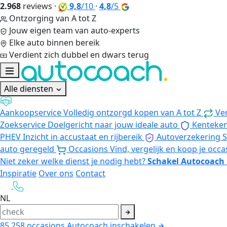
2.968
reviews
·
9,8
/10
·
4,8
/5
Ontzorging van A tot Z
Jouw eigen team van auto-experts
Elke auto binnen bereik
Verdient zich dubbel en dwars terug
Alle diensten
Aankoopservice
Volledig ontzorgd kopen van A tot Z
Ve
Zoekservice
Doelgericht naar jouw ideale auto
Kenteke
PHEV
Inzicht in accustaat en rijbereik
Autoverzekering
S
auto geregeld
Occasions
Vind, vergelijk en koop je occa
Niet zeker welke dienst je nodig hebt?
Schakel Autocoach 
Inspiratie
Over ons
Contact
NL
85.258
occasions
Autocoach inschakelen