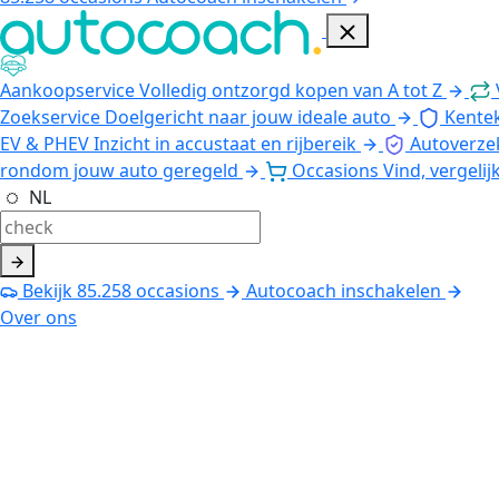
Aankoopservice
Volledig ontzorgd kopen van A tot Z
Zoekservice
Doelgericht naar jouw ideale auto
Kente
EV & PHEV
Inzicht in accustaat en rijbereik
Autoverze
rondom jouw auto geregeld
Occasions
Vind, vergelij
NL
Bekijk
85.258
occasions
Autocoach inschakelen
Over ons