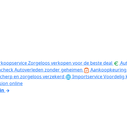
rkoopservice
Zorgeloos verkopen voor de beste deal
Aut
ncheck
Autoverleden zonder geheimen
Aankoopkeuring
cherp en zorgeloos verzekerd
Importservice
Voordelig 
sion online
in