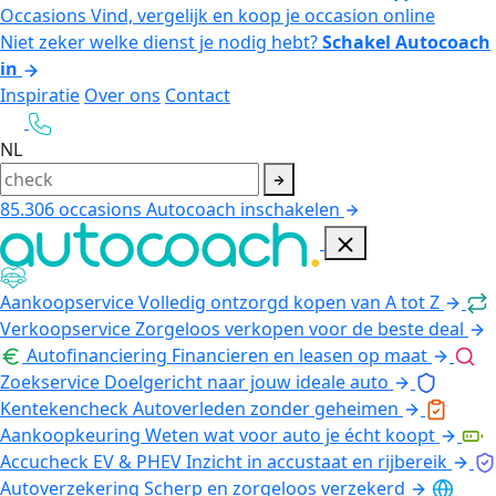
Occasions
Vind, vergelijk en koop je occasion online
Niet zeker welke dienst je nodig hebt?
Schakel Autocoach
in
Inspiratie
Over ons
Contact
NL
85.306
occasions
Autocoach inschakelen
Aankoopservice
Volledig ontzorgd kopen van A tot Z
Verkoopservice
Zorgeloos verkopen voor de beste deal
Autofinanciering
Financieren en leasen op maat
Zoekservice
Doelgericht naar jouw ideale auto
Kentekencheck
Autoverleden zonder geheimen
Aankoopkeuring
Weten wat voor auto je écht koopt
Accucheck EV & PHEV
Inzicht in accustaat en rijbereik
Autoverzekering
Scherp en zorgeloos verzekerd