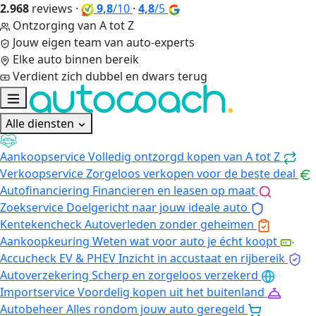
2.968
reviews
·
9,8
/10
·
4,8
/5
Ontzorging van A tot Z
Jouw eigen team van auto-experts
Elke auto binnen bereik
Verdient zich dubbel en dwars terug
Alle diensten
Aankoopservice
Volledig ontzorgd kopen van A tot Z
Verkoopservice
Zorgeloos verkopen voor de beste deal
Autofinanciering
Financieren en leasen op maat
Zoekservice
Doelgericht naar jouw ideale auto
Kentekencheck
Autoverleden zonder geheimen
Aankoopkeuring
Weten wat voor auto je écht koopt
Accucheck EV & PHEV
Inzicht in accustaat en rijbereik
Autoverzekering
Scherp en zorgeloos verzekerd
Importservice
Voordelig kopen uit het buitenland
Autobeheer
Alles rondom jouw auto geregeld