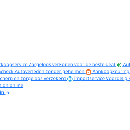
rkoopservice
Zorgeloos verkopen voor de beste deal
Aut
ncheck
Autoverleden zonder geheimen
Aankoopkeuring
cherp en zorgeloos verzekerd
Importservice
Voordelig 
sion online
in