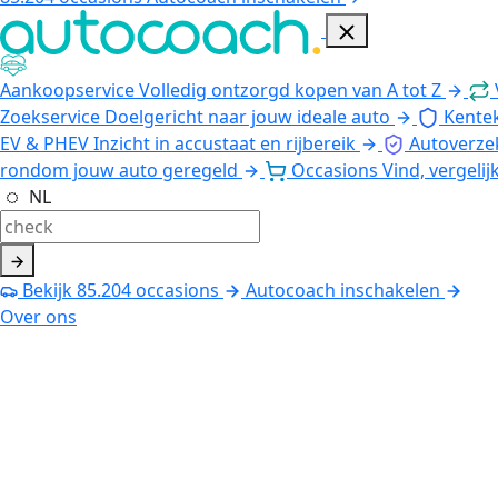
Aankoopservice
Volledig ontzorgd kopen van A tot Z
Zoekservice
Doelgericht naar jouw ideale auto
Kente
EV & PHEV
Inzicht in accustaat en rijbereik
Autoverze
rondom jouw auto geregeld
Occasions
Vind, vergelij
NL
Bekijk
85.204
occasions
Autocoach inschakelen
Over ons