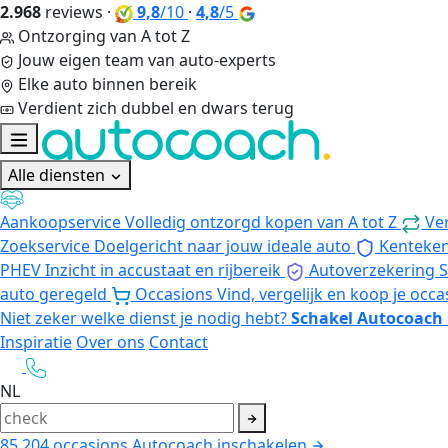
2.968
reviews
·
9,8
/10
·
4,8
/5
Ontzorging van A tot Z
Jouw eigen team van auto-experts
Elke auto binnen bereik
Verdient zich dubbel en dwars terug
Alle diensten
Aankoopservice
Volledig ontzorgd kopen van A tot Z
Ve
Zoekservice
Doelgericht naar jouw ideale auto
Kenteke
PHEV
Inzicht in accustaat en rijbereik
Autoverzekering
S
auto geregeld
Occasions
Vind, vergelijk en koop je occa
Niet zeker welke dienst je nodig hebt?
Schakel Autocoach 
Inspiratie
Over ons
Contact
NL
85.204
occasions
Autocoach inschakelen